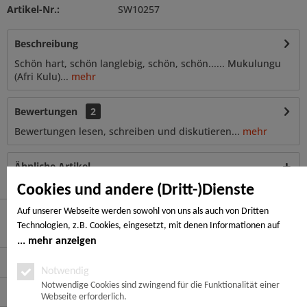
Artikel-Nr.:
SW10257
Beschreibung
Schön hart, schön langlebig, schön, schön...... Mukulungu
(Afri Kulu)...
mehr
Bewertungen
2
Bewertungen lesen, schreiben und diskutieren...
mehr
Ähnliche Artikel
Cookies und andere (Dritt-)Dienste
Auf unserer Webseite werden sowohl von uns als auch von Dritten
Technologien, z.B. Cookies, eingesetzt, mit denen Informationen auf
Hier finden Sie uns
Ihrem Endgerät gespeichert und/oder von Ihrem Endgerät abgerufen
mehr anzeigen
werden. Bei den Cookies unterscheiden wir folgende Kategorien:
Service Hotline
Notwendige Cookies, Analyse-, Marketing- und Statistik-Cookies. Bei den
Notwendig
notwendigen Cookies handelt es sich um solche, die technisch notwendig
Notwendige Cookies sind zwingend für die Funktionalität einer
Service
Webseite erforderlich.
sind, um den von Ihnen gewünschten Dienst bereitzustellen, die übrigen