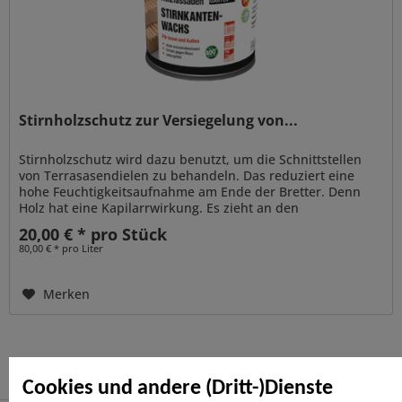
Stirnholzschutz zur Versiegelung von...
Stirnholzschutz wird dazu benutzt, um die Schnittstellen
von Terrasasendielen zu behandeln. Das reduziert eine
hohe Feuchtigkeitsaufnahme am Ende der Bretter. Denn
Holz hat eine Kapilarrwirkung. Es zieht an den
Schnittstellen Wasser wie...
20,00 € * pro Stück
80,00 € * pro Liter
Merken
Cookies und andere (Dritt-)Dienste