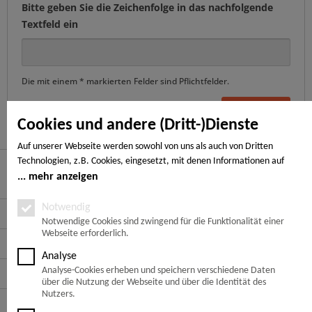
Bitte geben Sie die Zeichenfolge in das nachfolgende
Textfeld ein
Die mit einem * markierten Felder sind Pflichtfelder.
Senden
Cookies und andere (Dritt-)Dienste
Auf unserer Webseite werden sowohl von uns als auch von Dritten
Technologien, z.B. Cookies, eingesetzt, mit denen Informationen auf
Ihrem Endgerät gespeichert und/oder von Ihrem Endgerät abgerufen
mehr anzeigen
Hier finden Sie uns
werden. Bei den Cookies unterscheiden wir folgende Kategorien:
Notwendige Cookies, Analyse-, Marketing- und Statistik-Cookies. Bei den
Notwendig
Service Hotline
notwendigen Cookies handelt es sich um solche, die technisch notwendig
Notwendige Cookies sind zwingend für die Funktionalität einer
Webseite erforderlich.
sind, um den von Ihnen gewünschten Dienst bereitzustellen, die übrigen
Service
Cookies werden nur auf Grund einer von Ihnen erteilten Einwilligung
Analyse
gesetzt. Die Einwilligung ist freiwillig. Personen, die das 16. Lebensjahr
Analyse-Cookies erheben und speichern verschiedene Daten
Informationen
noch nicht vollendet haben, benötigen die Zustimmung der
über die Nutzung der Webseite und über die Identität des
Sorgeberechtigten. Sie können Ihre Entscheidung jederzeit mit Wirkung
Nutzers.
Zahlungsarten
für die Zukunft widerrufen. Rufen Sie dazu lediglich den Cookie-Banner