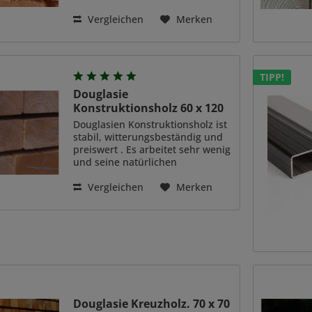
witterungsbeständig.
Dauerhaftigkeitsklasse 3-4. Daher
Vergleichen
Merken
müssen Sie das Lärchenholz
nicht zusätzlich imprägnieren
oder mit Holzschutzmitteln...
TIPP!
Douglasie
Konstruktionsholz 60 x 120
mm
Douglasien Konstruktionsholz ist
stabil, witterungsbeständig und
preiswert . Es arbeitet sehr wenig
und seine natürlichen
Inhaltsstoffe machen es auch bei
Bewitterung resistent und
Vergleichen
Merken
haltbar. Douglasienholz lässt sich
mit allen...
Douglasie Kreuzholz. 70 x 70