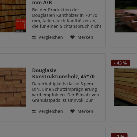
mm A/B
Bei der Produktion der
Douglasien Kanthölzer in 70*70
mm, fallen auch Kanthölzer an,
die für einen Sichtanspruch nicht
100% geeignet sind. Diese ´Ware
hat größere Trockenrisse, oder
Vergleichen
Merken
Astausbrüche, oder mal eine
raue Stelle die nicht...
- 43 %
Douglasie
Konstruktionsholz, 45*70
mm A-Sortierung
Dauerhaftigkeitsklasse 3 gem.
DIN. Eine Schutzimprägnierung
wird empfohlen. Der Einsatz von
Granulatpads ist sinnvoll. Zur
Konstruktion von Holzterrassen,
Pergolen und Carports. Alle
Vergleichen
Merken
Seiten sind glatt gehobelt. Die
Kanten sind alle...
- 7 %