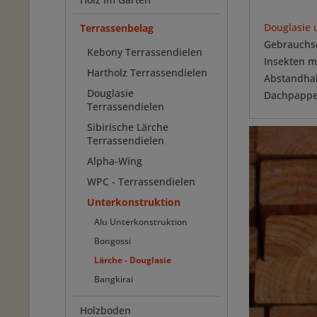
Douglasie 
Terrassenbelag
Gebrauchsd
Kebony Terrassendielen
Insekten m
Hartholz Terrassendielen
Abstandhal
Douglasie
Dachpappe.
Terrassendielen
Sibirische Lärche
Terrassendielen
Alpha-Wing
WPC - Terrassendielen
Unterkonstruktion
Alu Unterkonstruktion
Bongossi
Lärche - Douglasie
Bangkirai
Holzboden