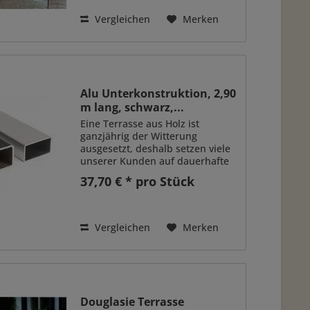
witterungsbeständig.
Dauerhaftigkeitsklasse 3-4. Daher
Vergleichen
Merken
müssen Sie das Lärchenholz
nicht zusätzlich imprägnieren
oder mit...
Alu Unterkonstruktion, 2,90
m lang, schwarz,...
Eine Terrasse aus Holz ist
ganzjährig der Witterung
ausgesetzt, deshalb setzen viele
unserer Kunden auf dauerhafte
Terrassenbeläge. Wenn aber die
37,70 € * pro Stück
Unterkonstruktion unerwartet
früh verrottet, ist das sehr
ärgerlich. Mit einer...
Vergleichen
Merken
Douglasie Terrasse