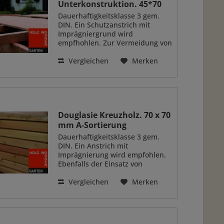
Unterkonstruktion. 45*70
mm
Dauerhaftigkeitsklasse 3 gem.
DIN. Ein Schutzanstrich mit
Imprägniergrund wird
empfhohlen. Zur Vermeidung von
einem ständigen Erd- u.
Wasserkontakt sollte die
Vergleichen
Merken
Unterkonstruktion mit Pads,
Fundamentsteinen oder
Nivellierfüßen unterfüttert...
Douglasie Kreuzholz. 70 x 70
mm A-Sortierung
Dauerhaftigkeitsklasse 3 gem.
DIN. Ein Anstrich mit
Imprägnierung wird empfohlen.
Ebenfalls der Einsatz von
Granulatpads bei
Unterkonstruktionen. A-
Vergleichen
Merken
Sortierung. Geeigent für
sichtbare Zwecke. Z.b.;
Zaunpfosten, Carportständer,
Fachwerk...