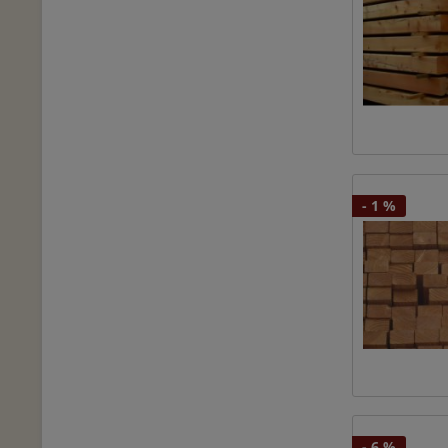
- 1 %
- 6 %