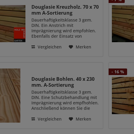
Douglasie Kreuzholz. 70 x 70
mm A-Sortierung
Dauerhaftigkeitsklasse 3 gem.
DIN. Ein Anstrich mit
Imprägnierung wird empfohlen.
Ebenfalls der Einsatz von
Granulatpads bei
Unterkonstruktionen. A-
Vergleichen
Merken
Sortierung. Geeigent für
sichtbare Zwecke. Z.b.;
Zaunpfosten, Carportständer,
Fachwerk...
- 16 %
Douglasie Bohlen. 40 x 230
mm. A-Sortierung
Dauerhaftigkeitsklasse 3 gem.
DIN. Eine Schutzbehandlung mit
Imprägnierung wird empfhohlen.
Anschließend können Sie die
Bohlen mit Pflegeöl behandeln.
Starke Diele mit vielfältigen
Vergleichen
Merken
Anwendungsmöglichkeiten. In
der Anwendung als Deckdiele...