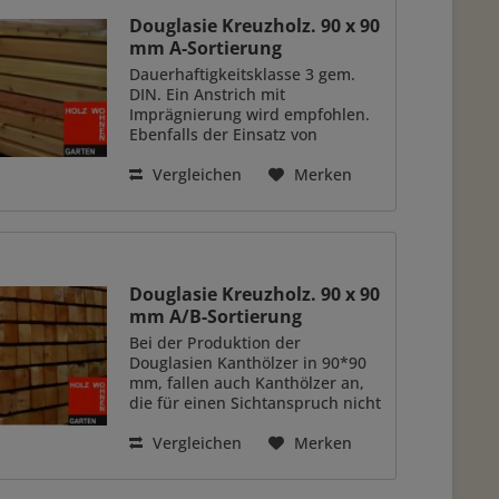
Douglasie Kreuzholz. 90 x 90
mm A-Sortierung
Dauerhaftigkeitsklasse 3 gem.
DIN. Ein Anstrich mit
Imprägnierung wird empfohlen.
Ebenfalls der Einsatz von
Granulatpads bei
Unterkonstruktionen. A-
Vergleichen
Merken
Sortierung. Geeigent für
sichtbare Zwecke. Z.b.;
Zaunpfosten, Carportständer,
Fachwerk...
Douglasie Kreuzholz. 90 x 90
mm A/B-Sortierung
Bei der Produktion der
Douglasien Kanthölzer in 90*90
mm, fallen auch Kanthölzer an,
die für einen Sichtanspruch nicht
100% geeignet sind. Diese ´Ware
hat größere Trockenrisse, oder
Vergleichen
Merken
Astausbrüche, oder mal eine
raue Stelle die nicht...