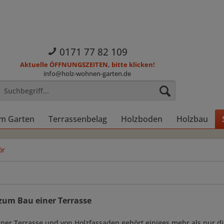
0171 77 82 109
Aktuelle ÖFFNUNGSZEITEN, bitte klicken!
info@holz-wohnen-garten.de
im Garten
Terrassenbelag
Holzboden
Holzbau
ör
zum Bau einer Terrasse
ner Terrasse und von Holzfassaden gehört einiges mehr als nur di