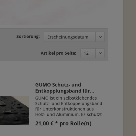
Sortierung:
Artikel pro Seite:
GUMO Schutz- und
Entkopplungsband für...
GUMO ist ein selbstklebendes
Schutz- und Entkoppelungsband
für Unterkonstruktionen aus
Holz- und Aluminium. Es schützt
die Holzunterkonstruktion
21,00 € * pro Rolle(n)
dauerhaft vor Schmutz- und
Wasseransammlungen. GUMO