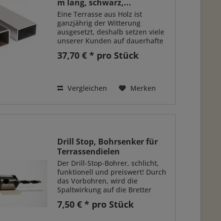
m lang, schwarz,...
Eine Terrasse aus Holz ist
ganzjährig der Witterung
ausgesetzt, deshalb setzen viele
unserer Kunden auf dauerhafte
Terrassenbeläge. Wenn aber die
37,70 € * pro Stück
Unterkonstruktion unerwartet
früh verrottet, ist das sehr
ärgerlich. Mit einer...
Vergleichen
Merken
Drill Stop, Bohrsenker für
Terrassendielen
Der Drill-Stop-Bohrer, schlicht,
funktionell und preiswert! Durch
das Vorbohren, wird die
Spaltwirkung auf die Bretter
stark reduziert. Das ist
7,50 € * pro Stück
insbesondere bei der Befestigung
an den Brettenden wichtig, da es