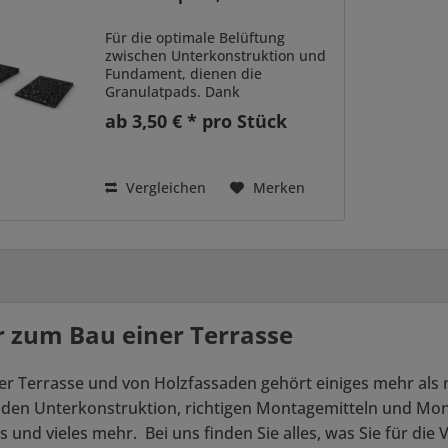
Für die optimale Belüftung
zwischen Unterkonstruktion und
Fundament, dienen die
Granulatpads. Dank
verschiedener Stärken können
ab 3,50 € * pro Stück
Höhenunterschiede flexibel
ausgeglichen werden, indem Sie
die Pads stapeln. Die einfachste
Art, kleine...
Vergleichen
Merken
 zum Bau einer Terrasse
r Terrasse und von Holzfassaden gehört einiges mehr als n
den Unterkonstruktion, richtigen Montagemitteln und Montag
 und vieles mehr. Bei uns finden Sie alles, was Sie für die