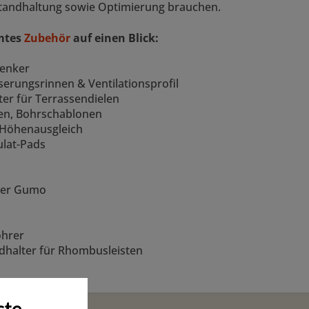
standhaltung sowie Optimierung brauchen.
mtes
Zubehör
auf einen Blick:
Senker
erungsrinnen & Ventilationsprofil
er für Terrassendielen
en, Bohrschablonen
 Höhenausgleich
lat-Pads
der Gumo
ohrer
dhalter für Rhombusleisten