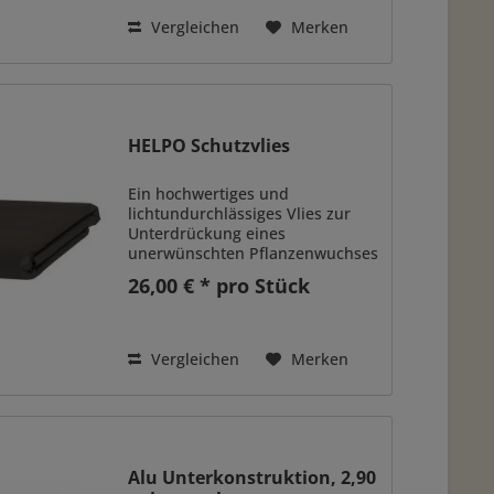
entkoppelt die Reibungsfläche
zwischen...
Vergleichen
Merken
HELPO Schutzvlies
Ein hochwertiges und
lichtundurchlässiges Vlies zur
Unterdrückung eines
unerwünschten Pflanzenwuchses
unter der Terrasse. Überlappend
26,00 € * pro Stück
auslegen und mit einer
kapillarbrechenden Schicht (z.B.
Kies) bedecken. Maße: VPE 1
Stück 1,6 x 10 m =...
Vergleichen
Merken
Alu Unterkonstruktion, 2,90