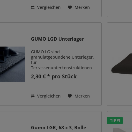
Set ist ausdem enthalten der...
Vergleichen
Merken
GUMO LGD Unterlager
GUMO LG sind
granulatgebundene Unterleger,
für
Terrassenunterkonstruktionen.
Die Ausgleichpads, GUMO LG,
2,30 € * pro Stück
werden zwischen einer
Terrassenunterkonstruktion aus
holzähnlichem Werkstoff oder
Aluminium und Fundament
Vergleichen
Merken
gelegt. Ein Höhenausgleich...
TIPP!
Gumo LGR, 68 x 3, Rolle