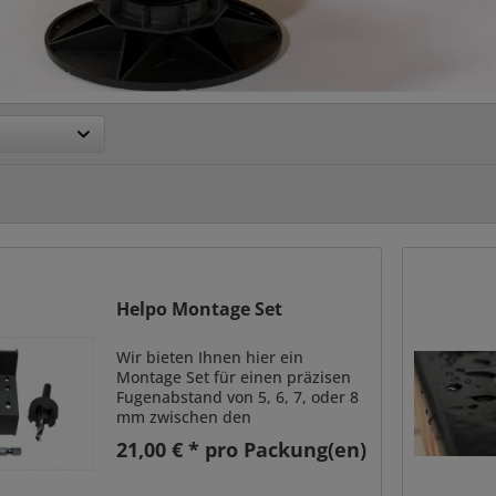
Helpo Montage Set
Wir bieten Ihnen hier ein
Montage Set für einen präzisen
Fugenabstand von 5, 6, 7, oder 8
mm zwischen den
Terrassendielen, sowie exakte
21,00 € * pro Packung(en)
Bohrungen von 15, 20 oder 25
mm zum Seitenholz. In diesem