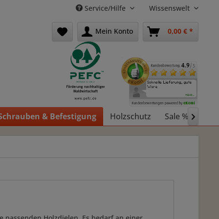
Service/Hilfe
Wissenswelt
Mein Konto
0,00 € *
Schrauben & Befestigung
Holzschutz
Sale %
Holz

e passenden Holzdielen. Es bedarf an einer