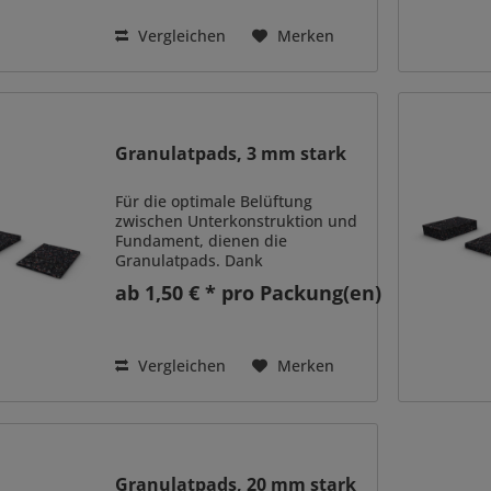
clevere Abstandhalter erfüllt...
Vergleichen
Merken
Granulatpads, 3 mm stark
Für die optimale Belüftung
zwischen Unterkonstruktion und
Fundament, dienen die
Granulatpads. Dank
verschiedener Stärken können
ab 1,50 € * pro Packung(en)
Höhenunterschiede flexibel
ausgeglichen werden, indem Sie
die Pads stapeln. Die einfachste
Art, kleine...
Vergleichen
Merken
Granulatpads, 20 mm stark