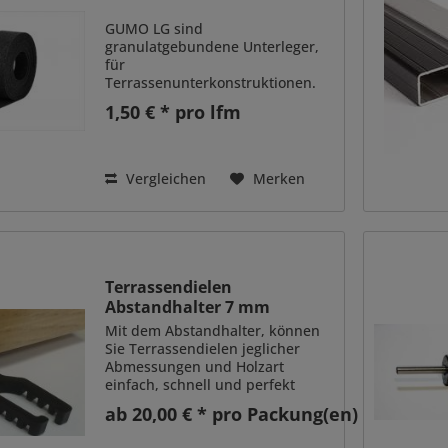
GUMO LG sind
granulatgebundene Unterleger,
für
Terrassenunterkonstruktionen.
Die Ausgleichpads, GUMO LG,
1,50 € * pro lfm
werden zwischen einer
Terrassenunterkonstruktion aus
holzähnlichem Werkstoff oder
Aluminium und Fundament
Vergleichen
Merken
gelegt. Ein Höhenausgleich...
Terrassendielen
Abstandhalter 7 mm
Mit dem Abstandhalter, können
Sie Terrassendielen jeglicher
Abmessungen und Holzart
einfach, schnell und perfekt
verlegen. Damit erzielen Sie,
ab 20,00 € * pro Packung(en)
ohne weitere Hilfmittel, ein
gleichmäßiges Verlegebild. Der