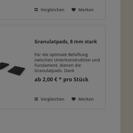
hier leicht zum Aufspalten...
Vergleichen
Merken
Granulatpads, 8 mm stark
Für die optimale Belüftung
zwischen Unterkonstruktion und
Fundament, dienen die
Granulatpads. Dank
verschiedener Stärken können
ab 2,00 € * pro Stück
Höhenunterschiede flexibel
ausgeglichen werden, indem Sie
die Pads stapeln. Die einfachste
Art, kleine...
Vergleichen
Merken