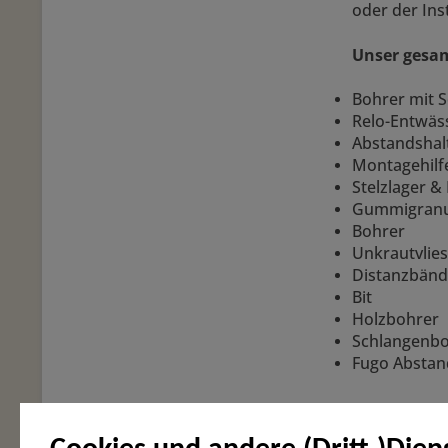
oder der In
Unser gesa
Bohrer mit 
Relo-Entwäss
Abstandshalt
Montagehilf
Stelzlager &
Gummigranu
Bohrer
Unkrautvlies
Distanzbän
Bit
Holzbohrer
Schlangenb
Fugo Abstan