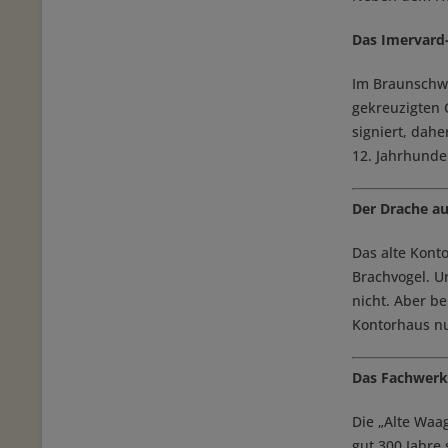
Das Imervard
Im Braunschwe
gekreuzigten C
signiert, dah
12. Jahrhunder
Der Drache a
Das alte Kont
Brachvogel. U
nicht. Aber b
Kontorhaus n
Das Fachwerk
Die „Alte Waa
gut 300 Jahre