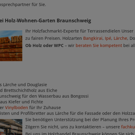
nsprechpartner für Sie.
 bei Holz-Wohnen-Garten Braunschweig
Ihr Holzfachmarkt-Experte für Terrassendielen Unser
zu fairen Preisen. Holzarten
Bangkirai
,
Ipé
,
Lärche
, D
Ob Holz oder WPC
– wir
beraten Sie kompetent
bei a
s Lärche und Douglasie
d Brettschichtholz aus Eiche
aunschweig für den Wasserbau aus Bongossi
aus Kiefer und Fichte
er
Vinylboden
für Ihr Zuhause
sten und Profilbretter aus Lärche für die Fassade oder den Holzz
Sie benötigen Unterstützung bei der Planung Ihres Pr
Zögern Sie nicht, uns zu kontaktieren – unsere
fachku
Bei uns im Holzhandel Braunschweig können Sie sich a