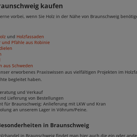
Braunschweig kaufen
rne vorbei, wenn Sie Holz in der Nähe von Braunschweig benötigen
olz
und
Holzfassaden
 und Pfähle aus Robinie
dielen
n
d
en aus Schweden
ser erworbenes Praxiswissen aus vielfältigen Projekten im Holzfa
hte begleitet haben.
eratung und Verkauf
nd Lieferung von Bestellungen
ant für Braunschweig: Anlieferung mit LKW und Kran
olung an unserem Lager in Vöhrum/Peine.
Besonderheiten in Braunschweig
zhandel in Braunschweig findet man hier auch die ein oder ander