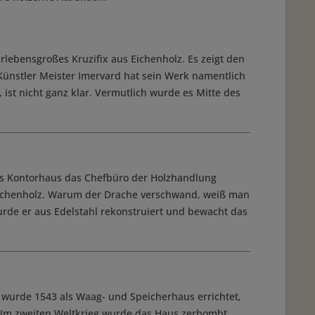
lebensgroßes Kruzifix aus Eichenholz. Es zeigt den
r Künstler Meister Imervard hat sein Werk namentlich
ist nicht ganz klar. Vermutlich wurde es Mitte des
das Kontorhaus das Chefbüro der Holzhandlung
Eichenholz. Warum der Drache verschwand, weiß man
urde er aus Edelstahl rekonstruiert und bewacht das
 wurde 1543 als Waag- und Speicherhaus errichtet,
. Im zweiten Weltkrieg wurde das Haus zerbombt,