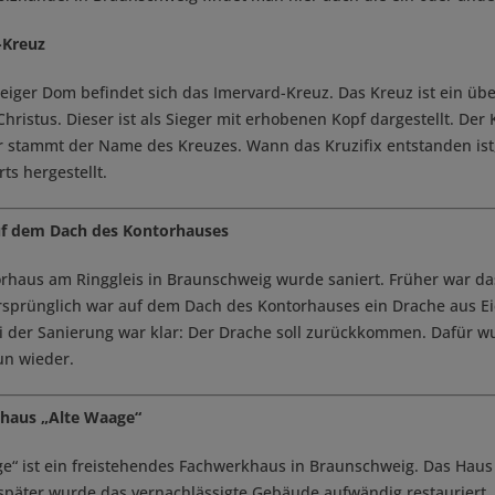
-Kreuz
iger Dom befindet sich das Imervard-Kreuz. Das Kreuz ist ein über
hristus. Dieser ist als Sieger mit erhobenen Kopf dargestellt. De
er stammt der Name des Kreuzes. Wann das Kruzifix entstanden ist, 
ts hergestellt.
uf dem Dach des Kontorhauses
orhaus am Ringgleis in Braunschweig wurde saniert. Früher war 
rsprünglich war auf dem Dach des Kontorhauses ein Drache aus 
ei der Sanierung war klar: Der Drache soll zurückkommen. Dafür w
un wieder.
haus „Alte Waage“
ge“ ist ein freistehendes Fachwerkhaus in Braunschweig. Das Haus
 später wurde das vernachlässigte Gebäude aufwändig restauriert