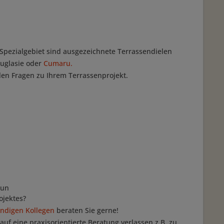
 Spezialgebiet sind ausgezeichnete Terrassendielen
ouglasie oder
Cumaru.
llen Fragen zu Ihrem Terrassenprojekt.
aun
ojektes?
ndigen Kollegen
beraten Sie gerne!
uf eine praxisorientierte Beratung verlassen z.B. zu