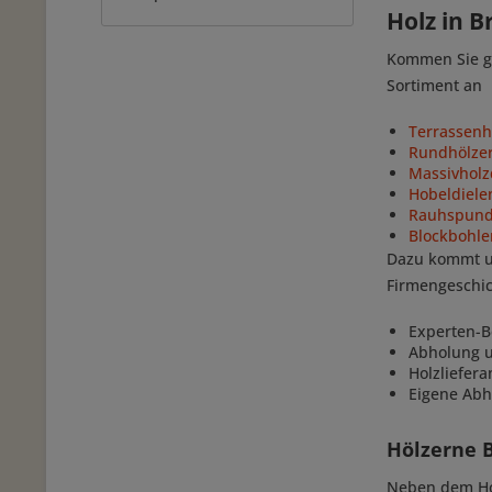
Holz in 
Kommen Sie ge
Sortiment an
Terrassenh
Rundhölzer
Massivholz
Hobeldiele
Rauhspun
Blockbohl
Dazu kommt un
Firmengeschic
Experten-B
Abholung u
Holzliefer
Eigene Abh
Hölzerne 
Neben dem Hol