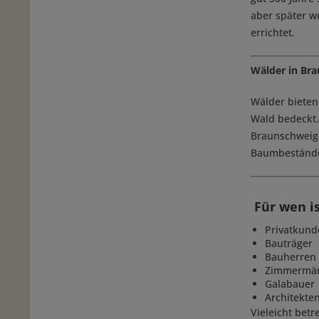
aber später w
errichtet.
Wälder in Br
Wälder bieten
Wald bedeckt.
Braunschweig l
Baumbestände
Für wen i
Privatkund
Bauträger
Bauherren
Zimmermä
Galabauer
Architekte
Vieleicht bet