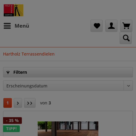
Menü
Hartholz Terrassendielen
Filtern
1
von
3
- 35 %
TIPP!