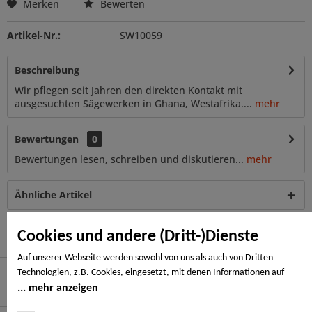
Merken
Bewerten
Artikel-Nr.:
SW10059
Beschreibung
Wir pflegen seit Jahren den direkten Kontakt mit
ausgesuchten Sägewerken in Ghana, Westafrika....
mehr
Bewertungen
0
Bewertungen lesen, schreiben und diskutieren...
mehr
Ähnliche Artikel
Kunden haben sich ebenfalls angesehen
Cookies und andere (Dritt-)Dienste
Auf unserer Webseite werden sowohl von uns als auch von Dritten
Technologien, z.B. Cookies, eingesetzt, mit denen Informationen auf
Ihrem Endgerät gespeichert und/oder von Ihrem Endgerät abgerufen
mehr anzeigen
Hier finden Sie uns
werden. Bei den Cookies unterscheiden wir folgende Kategorien: