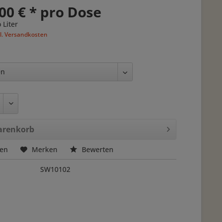
00 € * pro Dose
 Liter
l. Versandkosten
renkorb
hen
Merken
Bewerten
SW10102