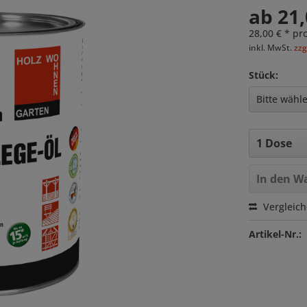
ab 21,
28,00 € * pro
inkl. MwSt.
zzg
Stück:
In den
Wa
Vergleic
Artikel-Nr.: