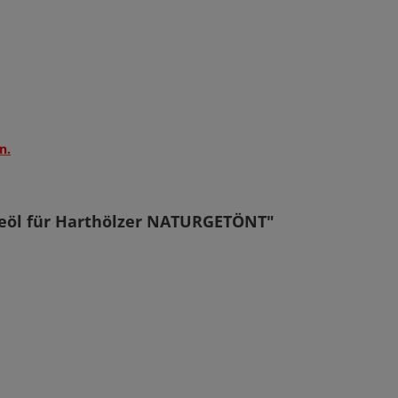
n.
geöl für Harthölzer NATURGETÖNT"