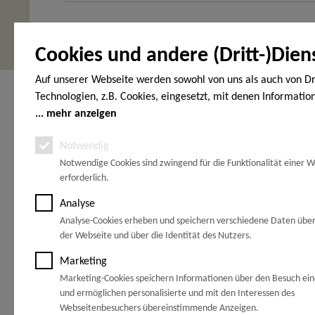
Cookies und andere (Dritt-)Dien
Auf unserer Webseite werden sowohl von uns als auch von Dr
Hier finden Sie uns
Service Hot
Technologien, z.B. Cookies, eingesetzt, mit denen Informatio
Endgerät gespeichert und/oder von Ihrem Endgerät abgeruf
mehr anzeigen
HOLZ-WOHNEN-GARTEN
Telefonische
den Cookies unterscheiden wir folgende Kategorien: Notwend
Vöhrumer Str. 40
unter:
Notwendig
(Gewerbegebiet Schachtanlage Peine)
Analyse-, Marketing- und Statistik-Cookies. Bei den notwend
31228 Peine
Notwendige Cookies sind zwingend für die Funktionalität einer W
handelt es sich um solche, die technisch notwendig sind, um
0171 77 8
erforderlich.
gewünschten Dienst bereitzustellen, die übrigen Cookies wer
Zwischen Hannover und Braunschweig
Grund einer von Ihnen erteilten Einwilligung gesetzt. Die Einw
an der A2.
Analyse
freiwillig. Personen, die das 16. Lebensjahr noch nicht vollen
Analyse-Cookies erheben und speichern verschiedene Daten übe
Ca. 30 km bis
Braunschweig
benötigen die Zustimmung der Sorgeberechtigten. Sie können
der Webseite und über die Identität des Nutzers.
Ca. 55 km bis
Wolfsburg
Entscheidung jederzeit mit Wirkung für die Zukunft widerrufe
Ca. 35 km bis
Hannover
Marketing
dazu lediglich den Cookie-Banner erneut auf und ändern Sie 
Ca. 33 km bis
Hildesheim
Marketing-Cookies speichern Informationen über den Besuch ei
Ca. 35 km bis
Salzgitter
Einstellungen entsprechend ab. Im Rahmen Ihres Besuchs un
und ermöglichen personalisierte und mit den Interessen des
können möglicherweise auch noch andere Informationen wie 
Webseitenbesuchers übereinstimmende Anzeigen.