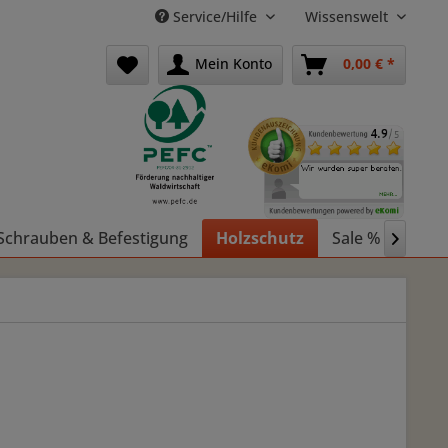
Service/Hilfe
Wissenswelt
Mein Konto
0,00 € *
Schrauben & Befestigung
Holzschutz
Sale %
Holz
