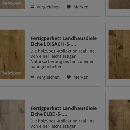
Wirkung. Diese Breitdiele erweist
sich ebenfalls als beste Wahl,
Vergleichen
Merken
wenn mit einem geölten
Naturholzboden besondere...
Fertigparkett Landhausdiele
Eiche LOISACH -S-,...
Die holzSpezi-Kollektion real line.
Von einer leicht astigen
Natursortierung bis hin zu einer
handgehobelten
Rustikalsortierung - das sind die
Landhausdielen dieser
Vergleichen
Merken
Kollektion. Immer ein echter
Hingucker auch in hochmodern
eingerichteten...
Fertigparkett Landhausdiele
Eiche ELBE -S-,...
Die holzSpezi-Kollektion real line.
Von einer leicht astigen