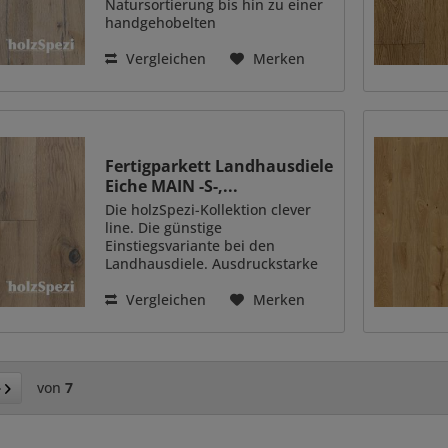
Natursortierung bis hin zu einer
handgehobelten
Rustikalsortierung - das sind die
Landhausdielen dieser
Vergleichen
Merken
Kollektion. Immer ein echter
Hingucker auch in hochmodern
eingerichteten...
Fertigparkett Landhausdiele
Eiche MAIN -S-,...
Die holzSpezi-Kollektion clever
line. Die günstige
Einstiegsvariante bei den
Landhausdiele. Ausdruckstarke
lebhafte Holzoptiken in natur,
weiß und Rohholzoptik.
Vergleichen
Merken
Großzügige Raumgestaltungen
sind möglich. - günstige
Einstiegsvariante -...
von
7