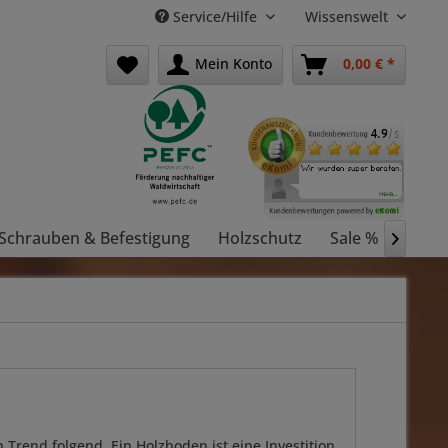
Service/Hilfe
Wissenswelt
Mein Konto
0,00 € *
Schrauben & Befestigung
Holzschutz
Sale %
Holz

n Trend folgend. Ein Holzboden ist eine Investition