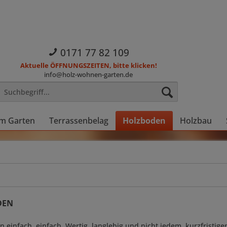
0171 77 82 109
Aktuelle ÖFFNUNGSZEITEN, bitte klicken!
info@holz-wohnen-garten.de
im Garten
Terrassenbelag
Holzboden
Holzbau
DEN
n einfach, einfach. Wertig, langlebig und nicht jedem, kurzfristige