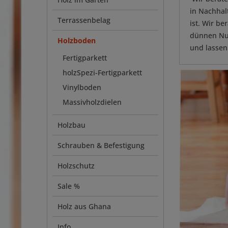
in Nachhalt
Terrassenbelag
ist. Wir be
dünnen Nut
Holzboden
und lassen 
Fertigparkett
holzSpezi-Fertigparkett
Vinylboden
Massivholzdielen
Holzbau
Schrauben & Befestigung
Holzschutz
Sale %
Holz aus Ghana
Info