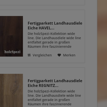
Fertigparkett Landhausdiele
Eiche HAVEL...
Die holzSpezi-Kollektion wide
line. Die Landhausdiele wide line
entfaltet gerade in großen
Räumen ihre faszinierende
Wirkung. Diese Breitdiele erweist
sich ebenfalls als beste Wahl,
Vergleichen
Merken
wenn mit einem geölten
Naturholzboden besondere...
Fertigparkett Landhausdiele
Eiche REGNITZ...
Die holzSpezi-Kollektion wide
line. Die Landhausdiele wide line
entfaltet gerade in großen
Räumen ihre faszinierende