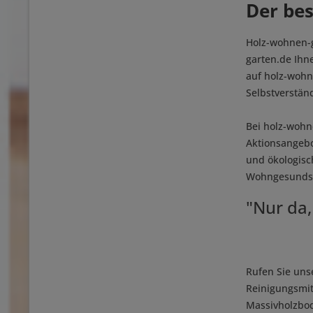
Der bes
Holz-wohnen-g
garten.de Ihn
auf holz-wohn
Selbstverständ
Bei holz-wohn
Aktionsangebo
und ökologisc
Wohngesundsie
"Nur da,
Rufen Sie uns
Reinigungsmit
Massivholzbod