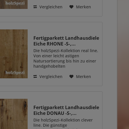
Wirkung. Diese Breitdiele erweist
sich ebenfalls als beste Wahl,
Vergleichen
Merken
wenn mit einem geölten
Naturholzboden besondere...
Fertigparkett Landhausdiele
Eiche RHONE -S-,...
Die holzSpezi-Kollektion real line.
Von einer leicht astigen
Natursortierung bis hin zu einer
handgehobelten
Rustikalsortierung - das sind die
Landhausdielen dieser
Vergleichen
Merken
Kollektion. Immer ein echter
Hingucker auch in hochmodern
eingerichteten...
Fertigparkett Landhausdiele
Eiche DONAU -S-,...
Die holzSpezi-Kollektion clever
line. Die günstige