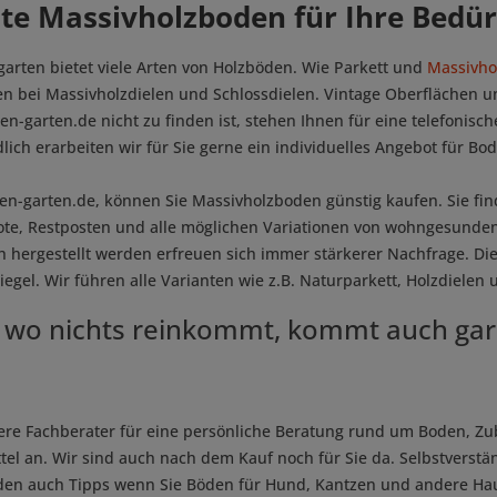
te Massivholzboden für Ihre Bedür
arten bietet viele Arten von Holzböden. Wie Parkett und
Massivho
en bei Massivholzdielen und Schlossdielen. Vintage Oberflächen 
en-garten.de nicht zu finden ist, stehen Ihnen für eine telefonis
lich erarbeiten wir für Sie gerne ein individuelles Angebot für B
en-garten.de, können Sie Massivholzboden günstig kaufen. Sie fin
te, Restposten und alle möglichen Variationen von wohngesunde
h hergestellt werden erfreuen sich immer stärkerer Nachfrage. D
gel. Wir führen alle Varianten wie z.B. Naturparkett, Holzdiele
 wo nichts reinkommt, kommt auch gara
ere Fachberater für eine persönliche Beratung rund um Boden, Zub
tel an. Wir sind auch nach dem Kauf noch für Sie da. Selbstverstä
en auch Tipps wenn Sie Böden für Hund, Kantzen und andere Hau