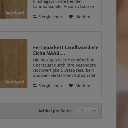
Einstiegsvariante bei den
Landhausdiele. Ausdruckstarke
lebhafte Holzoptiken in natur,
weiß und Rohholzoptik.
Vergleichen
Merken
Großzügige Raumgestaltungen
sind möglich. - günstige
Einstiegsvariante -...
Fertigparkett Landhausdiele
Eiche NAAB,...
Die holzSpezi-Serie comfort line
überzeugt durch ihre besondere
Hochwertigkeit. Diese resultiert
aus dem verstärkten Aufbau mit
einer 8 Millimeter dicken
Trägerplatte in Kombination mit
Vergleichen
Merken
einem robusteren Gegenzug.
Auch der...
Artikel pro Seite: