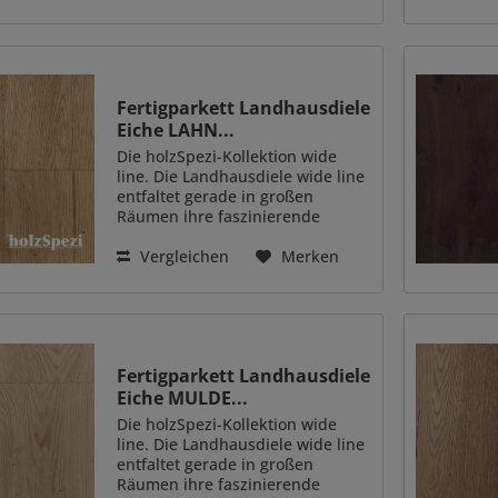
breit 1900 mm lang. 2 Lagen als
Stoßlänge Für
Niedrigtemperatur...
Fertigparkett Landhausdiele
Eiche LAHN...
Die holzSpezi-Kollektion wide
line. Die Landhausdiele wide line
entfaltet gerade in großen
Räumen ihre faszinierende
Wirkung. Diese Breitdiele erweist
sich ebenfalls als beste Wahl,
Vergleichen
Merken
wenn mit einem geölten
Naturholzboden besondere...
Fertigparkett Landhausdiele
Eiche MULDE...
Die holzSpezi-Kollektion wide
line. Die Landhausdiele wide line
entfaltet gerade in großen
Räumen ihre faszinierende