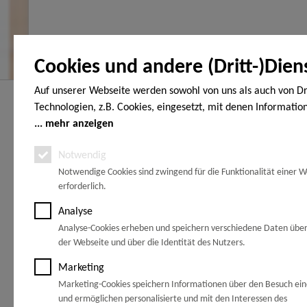
Cookies und andere (Dritt-)Dien
Auf unserer Webseite werden sowohl von uns als auch von Dr
Hier finden Sie uns
Service Hot
Technologien, z.B. Cookies, eingesetzt, mit denen Informatio
Endgerät gespeichert und/oder von Ihrem Endgerät abgeruf
mehr anzeigen
HOLZ-WOHNEN-GARTEN
Telefonische
den Cookies unterscheiden wir folgende Kategorien: Notwend
Vöhrumer Str. 40
unter:
Notwendig
(Gewerbegebiet Schachtanlage Peine)
Analyse-, Marketing- und Statistik-Cookies. Bei den notwend
31228 Peine
Notwendige Cookies sind zwingend für die Funktionalität einer W
handelt es sich um solche, die technisch notwendig sind, um
0171 77 8
erforderlich.
gewünschten Dienst bereitzustellen, die übrigen Cookies wer
Zwischen Hannover und Braunschweig
Grund einer von Ihnen erteilten Einwilligung gesetzt. Die Einw
an der A2.
Analyse
freiwillig. Personen, die das 16. Lebensjahr noch nicht vollen
Analyse-Cookies erheben und speichern verschiedene Daten übe
Ca. 30 km bis
Braunschweig
benötigen die Zustimmung der Sorgeberechtigten. Sie können
der Webseite und über die Identität des Nutzers.
Ca. 55 km bis
Wolfsburg
Entscheidung jederzeit mit Wirkung für die Zukunft widerrufe
Ca. 35 km bis
Hannover
Marketing
dazu lediglich den Cookie-Banner erneut auf und ändern Sie 
Ca. 33 km bis
Hildesheim
Marketing-Cookies speichern Informationen über den Besuch ei
Ca. 35 km bis
Salzgitter
Einstellungen entsprechend ab. Im Rahmen Ihres Besuchs un
und ermöglichen personalisierte und mit den Interessen des
können möglicherweise auch noch andere Informationen wie 