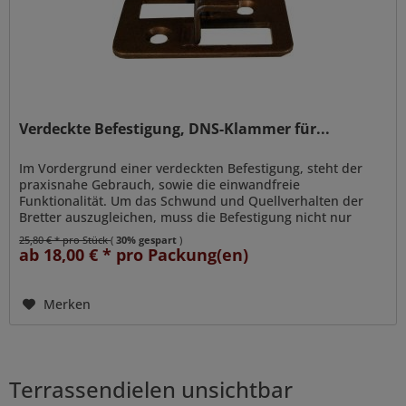
Verdeckte Befestigung, DNS-Klammer für...
Im Vordergrund einer verdeckten Befestigung, steht der
praxisnahe Gebrauch, sowie die einwandfreie
Funktionalität. Um das Schwund und Quellverhalten der
Bretter auszugleichen, muss die Befestigung nicht nur
einseitig flexibel sein,...
25,80 € * pro Stück
(
30% gespart
)
ab 18,00 € * pro Packung(en)
Merken
Terrassendielen unsichtbar