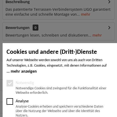
Beschreibung
Das patentierte Terrassen-Verbindersystem LIGO garantiert
eine einfache und schnelle Montage von...
mehr
Bewertungen
0
Bewertungen lesen, schreiben und diskutieren...
mehr
Ähnliche Artikel
Cookies und andere (Dritt-)Dienste
Auf unserer Webseite werden sowohl von uns als auch von Dritten
Technologien, z.B. Cookies, eingesetzt, mit denen Informationen auf
Ihrem Endgerät gespeichert und/oder von Ihrem Endgerät abgerufen
mehr anzeigen
Hier finden Sie uns
werden. Bei den Cookies unterscheiden wir folgende Kategorien:
Notwendige Cookies, Analyse-, Marketing- und Statistik-Cookies. Bei den
Notwendig
Service Hotline
notwendigen Cookies handelt es sich um solche, die technisch notwendig
Notwendige Cookies sind zwingend für die Funktionalität einer
Webseite erforderlich.
sind, um den von Ihnen gewünschten Dienst bereitzustellen, die übrigen
Service
Cookies werden nur auf Grund einer von Ihnen erteilten Einwilligung
Analyse
gesetzt. Die Einwilligung ist freiwillig. Personen, die das 16. Lebensjahr
Informationen
Analyse-Cookies erheben und speichern verschiedene Daten
noch nicht vollendet haben, benötigen die Zustimmung der
über die Nutzung der Webseite und über die Identität des
Sorgeberechtigten. Sie können Ihre Entscheidung jederzeit mit Wirkung
Nutzers.