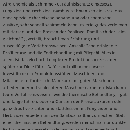
wird Chemie als Schimmel- u. Fäulnislschutz eingesetzt.
Fungizide und Herbizide. Bambus ist botanisch ein Gras, das
ohne spezielle thermische Behandlung oder chemische
Zusätze, sehr schnell schimmeln kann. Es erfolgt das verleimen
mit Harzen und das Pressen der Rohlinge. Damit sich der Leim
gleichmäßig verteilt, braucht man Erfahrung und
ausgeklügelte Verfahrensweisen. Anschließend erfolgt die
Profilierung und die Endbehandlung mit Pflegeöl. Alles in
allem ist das ein hoch komplexer Produktionsprozess, der
später zur Diele führt. Dafür sind millionenschwere
Investitionen in Produktionsstätten, Maschinen und
Mitarbeiter erforderlich. Man kann mit guten Maschinen
arbeiten oder mit schlechteren Maschinen arbeiten. Man kann
teure Verfahrensweisen - wie die thermische Behandlung – gut
und lange führen, oder zu Gunsten der Preise abkürzen oder
ganz drauf verzichten und stattdessen mit Fungiziden und
Herbiziden arbeiten um den Bambus haltbar zu machen. Statt
einer thermischen Behandlung, werden manchmal nur dunkle
Farbpigmente zugesetzt, oder einfach nur länger gedämpft,