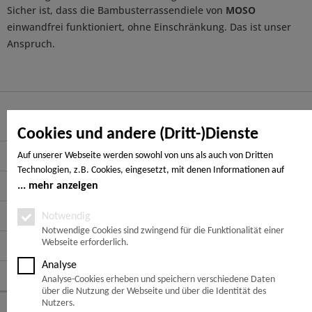
Sicher ist, dass die Bambusterrassendiele von
MOSO
einwandfrei funktioniert, ohne Einschränkung. Das ist unser
Anspruch.
Hier finden Sie uns
Cookies und andere (Dritt-)Dienste
Service Hotline
Auf unserer Webseite werden sowohl von uns als auch von Dritten
Technologien, z.B. Cookies, eingesetzt, mit denen Informationen auf
Service
Ihrem Endgerät gespeichert und/oder von Ihrem Endgerät abgerufen
mehr anzeigen
werden. Bei den Cookies unterscheiden wir folgende Kategorien:
Informationen
Notwendige Cookies, Analyse-, Marketing- und Statistik-Cookies. Bei den
Notwendig
notwendigen Cookies handelt es sich um solche, die technisch notwendig
Notwendige Cookies sind zwingend für die Funktionalität einer
Webseite erforderlich.
Zahlungsarten
sind, um den von Ihnen gewünschten Dienst bereitzustellen, die übrigen
Cookies werden nur auf Grund einer von Ihnen erteilten Einwilligung
Analyse
gesetzt. Die Einwilligung ist freiwillig. Personen, die das 16. Lebensjahr
Folge uns auf:
Analyse-Cookies erheben und speichern verschiedene Daten
noch nicht vollendet haben, benötigen die Zustimmung der
über die Nutzung der Webseite und über die Identität des
Sorgeberechtigten. Sie können Ihre Entscheidung jederzeit mit Wirkung
Nutzers.
© Copyright 2026 -
Bambus Terrassendielen online kaufen