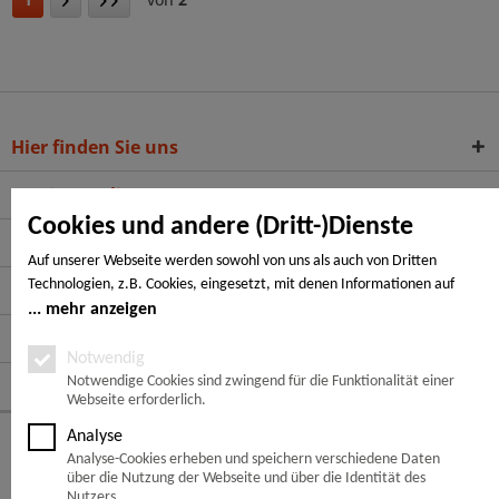
Hier finden Sie uns
Service Hotline
Cookies und andere (Dritt-)Dienste
Service
Auf unserer Webseite werden sowohl von uns als auch von Dritten
Technologien, z.B. Cookies, eingesetzt, mit denen Informationen auf
Informationen
Ihrem Endgerät gespeichert und/oder von Ihrem Endgerät abgerufen
mehr anzeigen
werden. Bei den Cookies unterscheiden wir folgende Kategorien:
Zahlungsarten
Notwendige Cookies, Analyse-, Marketing- und Statistik-Cookies. Bei den
Notwendig
notwendigen Cookies handelt es sich um solche, die technisch notwendig
Notwendige Cookies sind zwingend für die Funktionalität einer
Folge uns auf:
Webseite erforderlich.
sind, um den von Ihnen gewünschten Dienst bereitzustellen, die übrigen
Cookies werden nur auf Grund einer von Ihnen erteilten Einwilligung
Analyse
© Copyright 2026 -
Europäische Lärche, sibirische Lärche oder
gesetzt. Die Einwilligung ist freiwillig. Personen, die das 16. Lebensjahr
Analyse-Cookies erheben und speichern verschiedene Daten
Douglasie
noch nicht vollendet haben, benötigen die Zustimmung der
über die Nutzung der Webseite und über die Identität des
Sorgeberechtigten. Sie können Ihre Entscheidung jederzeit mit Wirkung
Nutzers.