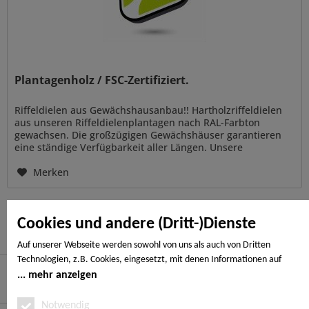
Plantagenholz / FSC-Zertifiziert.
Riffeldielen aus Gewächshausanbau!! Hartholzriffeldielen
aus unseren Riffeldielenplantagen nach RAL-Farbton
gewachsen. Die großzügigen Gewächshäuser garantieren
eine ständige Verfügbarkeit aller Längen. Unsere
qualifizierten...
Merken
Cookies und andere (Dritt-)Dienste
Auf unserer Webseite werden sowohl von uns als auch von Dritten
Technologien, z.B. Cookies, eingesetzt, mit denen Informationen auf
Ihrem Endgerät gespeichert und/oder von Ihrem Endgerät abgerufen
mehr anzeigen
Hier finden Sie uns
werden. Bei den Cookies unterscheiden wir folgende Kategorien:
Notwendige Cookies, Analyse-, Marketing- und Statistik-Cookies. Bei den
Notwendig