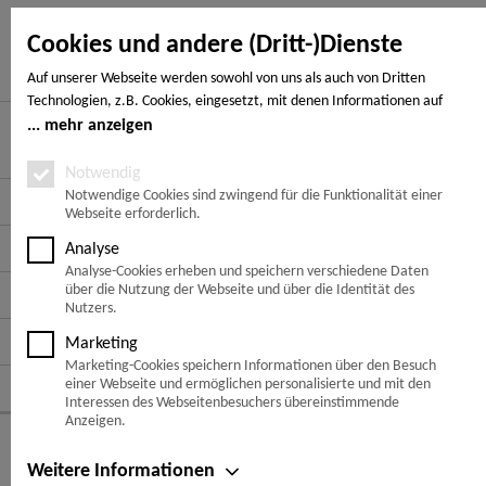
Cookies und andere (Dritt-)Dienste
Auf unserer Webseite werden sowohl von uns als auch von Dritten
Technologien, z.B. Cookies, eingesetzt, mit denen Informationen auf
Ihrem Endgerät gespeichert und/oder von Ihrem Endgerät abgerufen
mehr anzeigen
werden. Bei den Cookies unterscheiden wir folgende Kategorien:
Hier finden Sie uns
Notwendige Cookies, Analyse-, Marketing- und Statistik-Cookies. Bei den
Notwendig
notwendigen Cookies handelt es sich um solche, die technisch notwendig
Notwendige Cookies sind zwingend für die Funktionalität einer
Service Hotline
Webseite erforderlich.
sind, um den von Ihnen gewünschten Dienst bereitzustellen, die übrigen
Cookies werden nur auf Grund einer von Ihnen erteilten Einwilligung
Service
Analyse
gesetzt. Die Einwilligung ist freiwillig. Personen, die das 16. Lebensjahr
Analyse-Cookies erheben und speichern verschiedene Daten
noch nicht vollendet haben, benötigen die Zustimmung der
über die Nutzung der Webseite und über die Identität des
Informationen
Sorgeberechtigten. Sie können Ihre Entscheidung jederzeit mit Wirkung
Nutzers.
für die Zukunft widerrufen. Rufen Sie dazu lediglich den Cookie-Banner
Zahlungsarten
Marketing
erneut auf und ändern Sie Ihre Einstellungen entsprechend ab. Im
Marketing-Cookies speichern Informationen über den Besuch
Rahmen Ihres Besuchs unserer Webseite können möglicherweise auch
Folge uns auf:
einer Webseite und ermöglichen personalisierte und mit den
noch andere Informationen wie bspw. Ihre IP-Adresse übermittelt und
Interessen des Webseitenbesuchers übereinstimmende
verarbeitet werden, die speziell Ihren Besuch auf der Webseite
Anzeigen.
© Copyright 2026 -
Verlegeinformationen
identifizieren (z.B. die Webseite, die vor Aufruf in Ihrem Browser geöffnet
war, der von Ihnen genutzte Browser, etc.). Außerdem werden
Weitere Informationen
Flügge Holz, Ihr Holzhandel - Beratung & Verkauf in
Peine
,