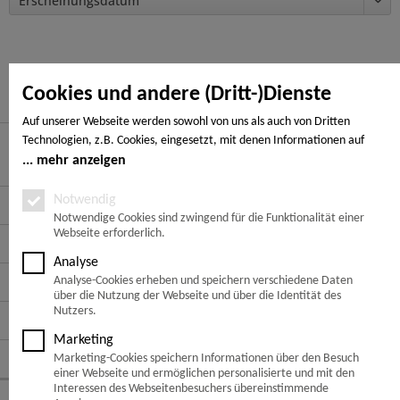
Cookies und andere (Dritt-)Dienste
Auf unserer Webseite werden sowohl von uns als auch von Dritten
Technologien, z.B. Cookies, eingesetzt, mit denen Informationen auf
Ihrem Endgerät gespeichert und/oder von Ihrem Endgerät abgerufen
mehr anzeigen
Hier finden Sie uns
werden. Bei den Cookies unterscheiden wir folgende Kategorien:
Notwendige Cookies, Analyse-, Marketing- und Statistik-Cookies. Bei den
Notwendig
Service Hotline
notwendigen Cookies handelt es sich um solche, die technisch notwendig
Notwendige Cookies sind zwingend für die Funktionalität einer
Webseite erforderlich.
sind, um den von Ihnen gewünschten Dienst bereitzustellen, die übrigen
Service
Cookies werden nur auf Grund einer von Ihnen erteilten Einwilligung
Analyse
gesetzt. Die Einwilligung ist freiwillig. Personen, die das 16. Lebensjahr
Informationen
Analyse-Cookies erheben und speichern verschiedene Daten
noch nicht vollendet haben, benötigen die Zustimmung der
über die Nutzung der Webseite und über die Identität des
Sorgeberechtigten. Sie können Ihre Entscheidung jederzeit mit Wirkung
Nutzers.
Zahlungsarten
für die Zukunft widerrufen. Rufen Sie dazu lediglich den Cookie-Banner
Marketing
erneut auf und ändern Sie Ihre Einstellungen entsprechend ab. Im
Folge uns auf:
Marketing-Cookies speichern Informationen über den Besuch
Rahmen Ihres Besuchs unserer Webseite können möglicherweise auch
einer Webseite und ermöglichen personalisierte und mit den
noch andere Informationen wie bspw. Ihre IP-Adresse übermittelt und
Interessen des Webseitenbesuchers übereinstimmende