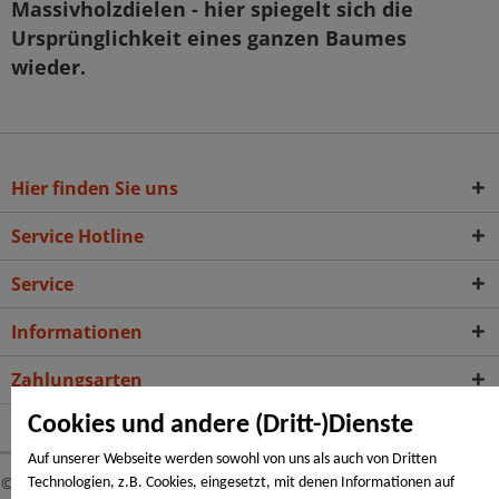
Massivholzdielen - hier spiegelt sich die
Ursprünglichkeit eines ganzen Baumes
wieder.
Hier finden Sie uns
Service Hotline
Service
Informationen
Zahlungsarten
Cookies und andere (Dritt-)Dienste
Folge uns auf:
Auf unserer Webseite werden sowohl von uns als auch von Dritten
© Copyright 2026 -
Massivholzdielen & Hobeldielen, Massivdielen
Technologien, z.B. Cookies, eingesetzt, mit denen Informationen auf