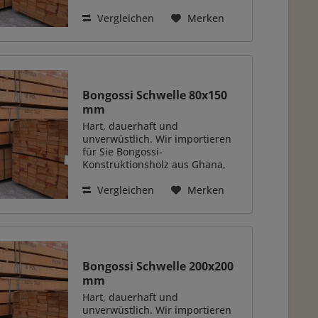
Westafrika. Das Holz überzeugt
durch eine ganze Reihe positiver
Vergleichen
Merken
Eigenschaften. Das besonders
schwere und hart Holzart (auch
genannt...
Bongossi Schwelle 80x150
mm
Hart, dauerhaft und
unverwüstlich. Wir importieren
für Sie Bongossi-
Konstruktionsholz aus Ghana,
Westafrika. Das Holz überzeugt
durch eine ganze Reihe positiver
Vergleichen
Merken
Eigenschaften. Das besonders
schwere und hart Holzart (auch
genannt...
Bongossi Schwelle 200x200
mm
Hart, dauerhaft und
unverwüstlich. Wir importieren