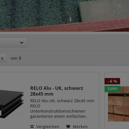
von
3
- 6 %
RELO Alu - UK, schwarz
TIPP!
28x45 mm
RELO Alu-UK, schwarz 28x45 mm
RELO
Unterkonstruktionsschienen
garantieren einen einfachen,
schnellen und stabilen
Systemaufbau für Terrassen aus
Vergleichen
Merken