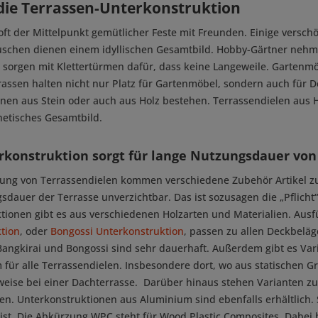
 die Terrassen-Unterkonstruktion
t oft der Mittelpunkt gemütlicher Feste mit Freunden. Einige vers
schen dienen einem idyllischen Gesamtbild. Hobby-Gärtner nehme
 sorgen mit Klettertürmen dafür, dass keine Langeweile. Gartenmöb
rassen halten nicht nur Platz für Gartenmöbel, sondern auch für De
nen aus Stein oder auch aus Holz bestehen. Terrassendielen aus Ho
thetisches Gesamtbild.
rkonstruktion sorgt für lange Nutzungsdauer von
gung von Terrassendielen kommen verschiedene Zubehör Artikel zum
dauer der Terrasse unverzichtbar. Das ist sozusagen die „Pflicht“.
tionen gibt es aus verschiedenen Holzarten und Materialien. Aus
tion
, oder
Bongossi Unterkonstruktion
, passen zu allen Deckbeläg
Bangkirai und Bongossi sind sehr dauerhaft. Außerdem gibt es Var
 für alle Terrassendielen. Insbesondere dort, wo aus statischen
lsweise bei einer Dachterrasse. Darüber hinaus stehen Varianten z
n. Unterkonstruktionen aus Aluminium sind ebenfalls erhältlich. 
 ist. Die Abkürzung WPC steht für Wood Plastic Composites. Dabei