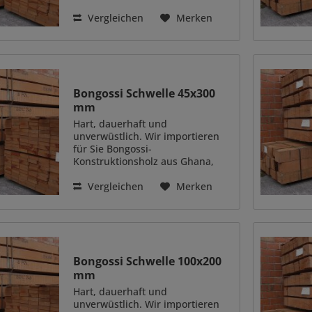
Westafrika. Das Holz überzeugt
durch eine ganze Reihe positiver
Vergleichen
Merken
Eigenschaften. Das besonders
schwere und hart Holzart (auch
genannt...
Bongossi Schwelle 45x300
mm
Hart, dauerhaft und
unverwüstlich. Wir importieren
für Sie Bongossi-
Konstruktionsholz aus Ghana,
Westafrika. Das Holz überzeugt
durch eine ganze Reihe positiver
Vergleichen
Merken
Eigenschaften. Das besonders
schwere und hart Holzart (auch
genannt...
Bongossi Schwelle 100x200
mm
Hart, dauerhaft und
unverwüstlich. Wir importieren