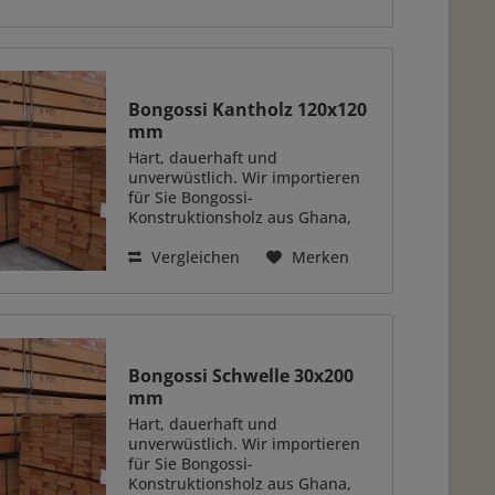
müssen Sie das Lärchenholz
nicht zusätzlich imprägnieren
oder mit Holzschutzmitteln...
Bongossi Kantholz 120x120
mm
Hart, dauerhaft und
unverwüstlich. Wir importieren
für Sie Bongossi-
Konstruktionsholz aus Ghana,
Westafrika. Das Holz überzeugt
durch eine ganze Reihe positiver
Vergleichen
Merken
Eigenschaften. Das besonders
schwere und hart Holzart (auch
genannt...
Bongossi Schwelle 30x200
mm
Hart, dauerhaft und
unverwüstlich. Wir importieren
für Sie Bongossi-
Konstruktionsholz aus Ghana,