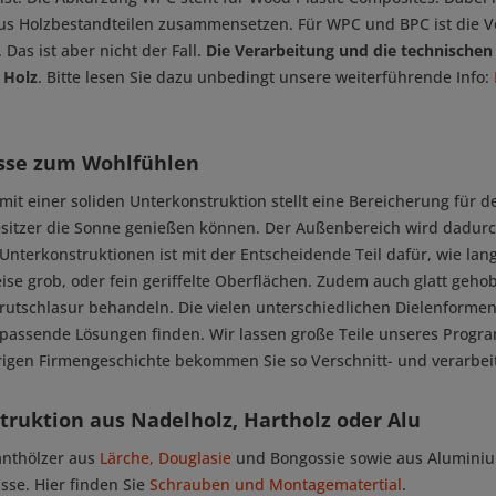
aus Holzbestandteilen zusammensetzen. Für WPC und BPC ist die V
 Das ist aber nicht der Fall.
Die Verarbeitung und
die technischen
 Holz
. Bitte lesen Sie dazu unbedingt unsere weiterführende Info:
asse zum Wohlfühlen
mit einer soliden Unterkonstruktion stellt eine Bereicherung für d
itzer die Sonne genießen können. Der Außenbereich wird dadurc
Unterkonstruktionen ist mit der Entscheidende Teil dafür, wie lang
ise grob, oder fein geriffelte Oberflächen. Zudem auch glatt gehob
rutschlasur behandeln. Die vielen unterschiedlichen Dielenformen s
assende Lösungen finden. Wir lassen große Teile unseres Progra
rigen Firmengeschichte bekommen Sie so Verschnitt- und verarbeit
ruktion aus Nadelholz, Hartholz oder Alu
anthölzer aus
Lärche, Douglasie
und Bongossie sowie aus Aluminium
sse. Hier finden Sie
Schrauben und Montagematertial
.