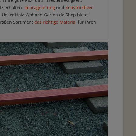
ihre gute Pilz- und Insektenfestigkeit.
tz erhalten.
Imprägnierung
und
konstruktiver
n. Unser Holz-Wohnen-Garten.de Shop bietet
großen Sortiment
das richtige Materia
l für Ihren