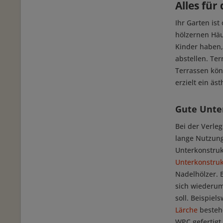
Alles für
Ihr Garten is
hölzernen Häu
Kinder haben,
abstellen. Ter
Terrassen kön
erzielt ein äs
Gute Unte
Bei der Verle
lange Nutzungs
Unterkonstruk
Unterkonstruk
Nadelhölzer. 
sich wiederum
soll. Beispie
Lärche
bestehe
WPC gefertigt