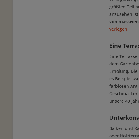
größten Teil 
anzusehen ist.
von massiven
verlegen!
Eine Terr
Eine Terrasse 
dem Gartenbes
Erholung. Die 
es Beispielswe
farblosen Anti
Geschmäcker p
unsere 40 Jäh
Unterkonst
Balken und K
oder Holzterra