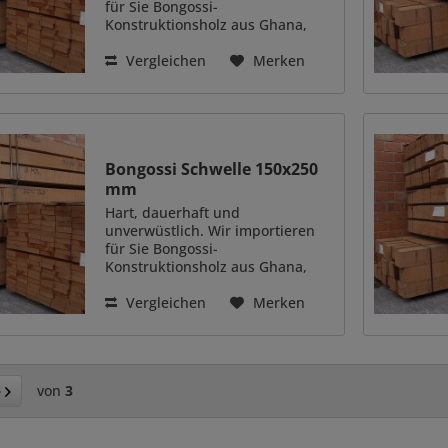
für Sie Bongossi-
Konstruktionsholz aus Ghana,
Westafrika. Das Holz überzeugt
durch eine ganze Reihe positiver
Vergleichen
Merken
Eigenschaften. Das besonders
schwere und hart Holzart (auch
genannt...
Bongossi Schwelle 150x250
mm
Hart, dauerhaft und
unverwüstlich. Wir importieren
für Sie Bongossi-
Konstruktionsholz aus Ghana,
Westafrika. Das Holz überzeugt
durch eine ganze Reihe positiver
Vergleichen
Merken
Eigenschaften. Das besonders
schwere und hart Holzart (auch
genannt...
von
3