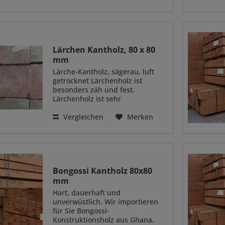
Holz oder holzähnlichen
Werkstoffen. RELO
Unterkonstruktionsschienen sind
serienmäßig mit...
Lärchen Kantholz, 80 x 80
mm
Lärche-Kantholz, sägerau, luft
getrocknet Lärchenholz ist
besonders zäh und fest.
Lärchenholz ist sehr
witterungsbeständig.
Dauerhaftigkeitsklasse 3-4. Daher
Vergleichen
Merken
müssen Sie das Lärchenholz
nicht zusätzlich imprägnieren
oder mit...
Bongossi Kantholz 80x80
mm
Hart, dauerhaft und
unverwüstlich. Wir importieren
für Sie Bongossi-
Konstruktionsholz aus Ghana,