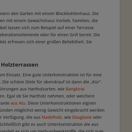
chönern den Garten mit einem Blockbohlenhaus. Die
n mit einem Gewächshaus Vorlieb. Familien, die
el lassen sich zum Beispiel auf einer Terrasse
korationselemente oder für einen Grill bereit. Die
lz erfreuen sich einer großen Beliebtheit. Sie
 Holzterrassen
 Einsatz. Eine gute Unterkonstruktion ist für eine
 Die schöne Diele für obendrauf ist dann die „Kür“.
führungen aus Hartholzarten, wie
Bangkirai
en. Egal ob Sie Hartholz nehmen, oder weichere
iante
aus Alu
. Diese Unterkonstruktionen eignen
 Gründen möglichst wenig Gewicht eingebracht werden
ur Verfügung, die aus
Nadelholz
, wie
Douglasie
oder
Schließlich gibt es auch Unterkonstrukton die aus
 handelt es sich um Verbundwerkstoffe, die sich zum