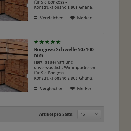
für Sie Bongossi-
Konstruktionsholz aus Ghana,
Westafrika. Das Holz überzeugt
durch eine ganze Reihe positiver
Vergleichen
Merken
Eigenschaften. Das besonders
schwere und hart Holzart (auch
genannt...
Bongossi Schwelle 50x100
mm
Hart, dauerhaft und
unverwüstlich. Wir importieren
für Sie Bongossi-
Konstruktionsholz aus Ghana,
Westafrika. Das Holz überzeugt
durch eine ganze Reihe positiver
Vergleichen
Merken
Eigenschaften. Das besonders
schwere und hart Holzart (auch
genannt...
Artikel pro Seite: