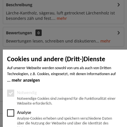
Beschreibung
Lärche-Kantholz, sägerau, luft getrocknet Lärchenholz ist
besonders zäh und fest....
mehr
Bewertungen
0
Bewertungen lesen, schreiben und diskutieren...
mehr
Ähnliche Artikel
Cookies und andere (Dritt-)Dienste
Auf unserer Webseite werden sowohl von uns als auch von Dritten
Technologien, z.B. Cookies, eingesetzt, mit denen Informationen auf
Ihrem Endgerät gespeichert und/oder von Ihrem Endgerät abgerufen
mehr anzeigen
Hier finden Sie uns
werden. Bei den Cookies unterscheiden wir folgende Kategorien:
Notwendige Cookies, Analyse-, Marketing- und Statistik-Cookies. Bei den
Notwendig
Service Hotline
notwendigen Cookies handelt es sich um solche, die technisch notwendig
Notwendige Cookies sind zwingend für die Funktionalität einer
Webseite erforderlich.
sind, um den von Ihnen gewünschten Dienst bereitzustellen, die übrigen
Service
Cookies werden nur auf Grund einer von Ihnen erteilten Einwilligung
Analyse
gesetzt. Die Einwilligung ist freiwillig. Personen, die das 16. Lebensjahr
Informationen
Analyse-Cookies erheben und speichern verschiedene Daten
noch nicht vollendet haben, benötigen die Zustimmung der
über die Nutzung der Webseite und über die Identität des