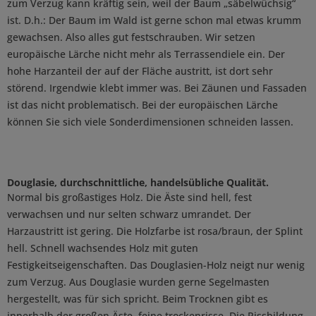
zum Verzug kann kräftig sein, weil der Baum „säbelwüchsig“
ist. D.h.: Der Baum im Wald ist gerne schon mal etwas krumm
gewachsen. Also alles gut festschrauben. Wir setzen
europäische Lärche nicht mehr als Terrassendiele ein. Der
hohe Harzanteil der auf der Fläche austritt, ist dort sehr
störend. Irgendwie klebt immer was. Bei Zäunen und Fassaden
ist das nicht problematisch. Bei der europäischen Lärche
können Sie sich viele Sonderdimensionen schneiden lassen.
Douglasie, durchschnittliche, handelsübliche Qualität.
Normal bis großastiges Holz. Die Äste sind hell, fest
verwachsen und nur selten schwarz umrandet. Der
Harzaustritt ist gering. Die Holzfarbe ist rosa/braun, der Splint
hell. Schnell wachsendes Holz mit guten
Festigkeitseigenschaften. Das Douglasien-Holz neigt nur wenig
zum Verzug. Aus Douglasie wurden gerne Segelmasten
hergestellt, was für sich spricht. Beim Trocknen gibt es
innerhalb der großen Äste, feine trockenrisse. Die Rissbildung