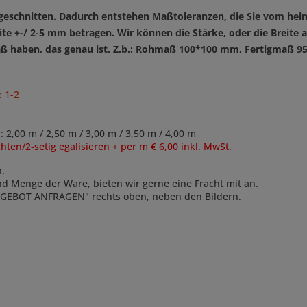
n geschnitten. Dadurch entstehen Maßtoleranzen,
die Sie vom hei
ite +-/ 2-5 mm betragen. Wir können die Stärke, oder die Breit
n Maß haben, das genau ist. Z.b.: Rohmaß 100*100 mm, Fertigmaß 
 1-2
0 m / 2,50 m / 3,00 m / 3,50 m / 4,00 m
n/2-setig egalisieren + per m € 6,00 inkl. MwSt.
n.
und Menge der Ware, bieten wir gerne eine Fracht mit an.
ANGEBOT ANFRAGEN" rechts oben, neben den Bildern.