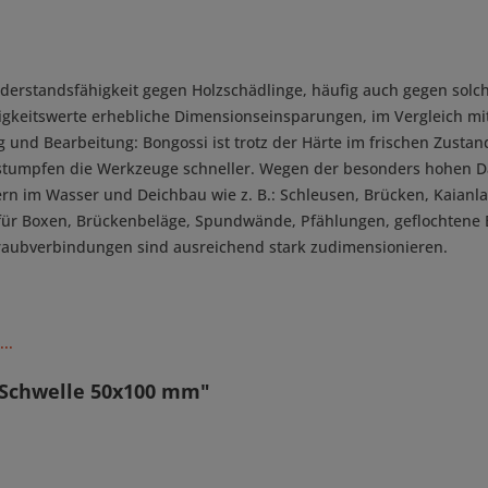
derstandsfähigkeit gegen Holzschädlinge, häufig auch gegen solch
keitswerte erhebliche Dimensionseinsparungen, im Vergleich mit 
 und Bearbeitung: Bongossi ist trotz der Härte im frischen Zusta
z stumpfen die Werkzeuge schneller. Wegen der besonders hohen D
ern im Wasser und Deichbau wie z. B.: Schleusen, Brücken, Kaian
 für Boxen, Brückenbeläge, Spundwände, Pfählungen, geflochtene
chraubverbindungen sind ausreichend stark zudimensionieren.
..
 Schwelle 50x100 mm"