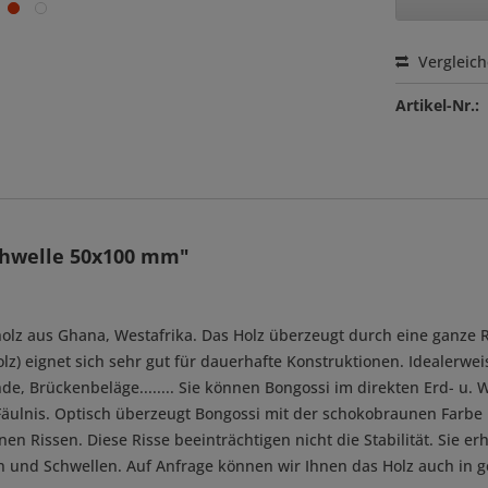
Vergleic
Artikel-Nr.:
chwelle 50x100 mm"
holz aus Ghana, Westafrika. Das Holz überzeugt durch eine ganze 
z) eignet sich sehr gut für dauerhafte Konstruktionen. Idealerweise
, Brückenbeläge........ Sie können Bongossi im direkten Erd- u. W
Fäulnis. Optisch überzeugt Bongossi mit der schokobraunen Farb
nen Rissen. Diese Risse beeinträchtigen nicht die Stabilität. Sie er
n und Schwellen. Auf Anfrage können wir Ihnen das Holz auch in g