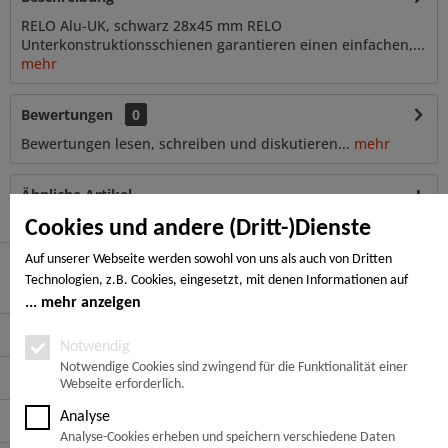
RELO Alu-UK, schwarz 28x45 mm RELO
Unterkonstruktionsschienen garantieren einen einfachen,...
mehr
Bewertungen
0
Bewertungen lesen, schreiben und diskutieren...
mehr
Ähnliche Artikel
Cookies und andere (Dritt-)Dienste
Auf unserer Webseite werden sowohl von uns als auch von Dritten
Technologien, z.B. Cookies, eingesetzt, mit denen Informationen auf
Hier finden Sie uns
Ihrem Endgerät gespeichert und/oder von Ihrem Endgerät abgerufen
mehr anzeigen
werden. Bei den Cookies unterscheiden wir folgende Kategorien:
Service Hotline
Notwendige Cookies, Analyse-, Marketing- und Statistik-Cookies. Bei den
Notwendig
notwendigen Cookies handelt es sich um solche, die technisch notwendig
Notwendige Cookies sind zwingend für die Funktionalität einer
Service
Webseite erforderlich.
sind, um den von Ihnen gewünschten Dienst bereitzustellen, die übrigen
Cookies werden nur auf Grund einer von Ihnen erteilten Einwilligung
Analyse
Informationen
gesetzt. Die Einwilligung ist freiwillig. Personen, die das 16. Lebensjahr
Analyse-Cookies erheben und speichern verschiedene Daten