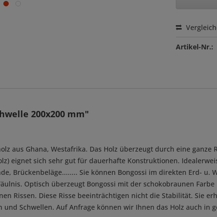
Vergleic
Artikel-Nr.:
chwelle 200x200 mm"
holz aus Ghana, Westafrika. Das Holz überzeugt durch eine ganze 
z) eignet sich sehr gut für dauerhafte Konstruktionen. Idealerweise
, Brückenbeläge........ Sie können Bongossi im direkten Erd- u. W
Fäulnis. Optisch überzeugt Bongossi mit der schokobraunen Farb
nen Rissen. Diese Risse beeinträchtigen nicht die Stabilität. Sie er
n und Schwellen. Auf Anfrage können wir Ihnen das Holz auch in g