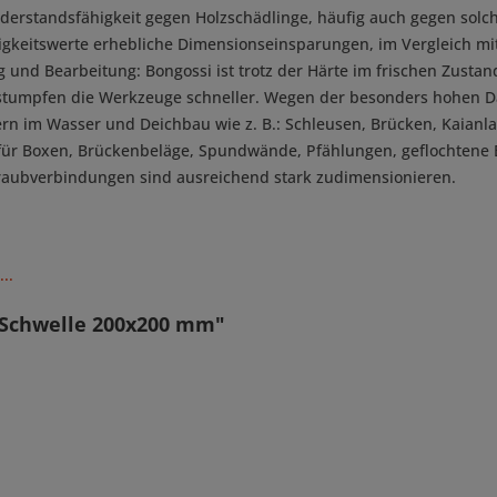
derstandsfähigkeit gegen Holzschädlinge, häufig auch gegen solch
keitswerte erhebliche Dimensionseinsparungen, im Vergleich mit 
 und Bearbeitung: Bongossi ist trotz der Härte im frischen Zusta
z stumpfen die Werkzeuge schneller. Wegen der besonders hohen D
ern im Wasser und Deichbau wie z. B.: Schleusen, Brücken, Kaian
 für Boxen, Brückenbeläge, Spundwände, Pfählungen, geflochtene
chraubverbindungen sind ausreichend stark zudimensionieren.
..
 Schwelle 200x200 mm"