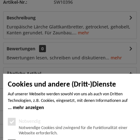
Artikel-Nr.:
SW10396
Beschreibung
Europäische Lärche Glattkantbretter, getrocknet, gehobelt,
Kanten gerundet. Für Zaunbau,...
mehr
Bewertungen
0
Bewertungen lesen, schreiben und diskutieren...
mehr
Ähnliche Artikel
Cookies und andere (Dritt-)Dienste
Auf unserer Webseite werden sowohl von uns als auch von Dritten
Technologien, z.B. Cookies, eingesetzt, mit denen Informationen auf
Hier finden Sie uns
Ihrem Endgerät gespeichert und/oder von Ihrem Endgerät abgerufen
mehr anzeigen
werden. Bei den Cookies unterscheiden wir folgende Kategorien:
Service Hotline
Notwendige Cookies, Analyse-, Marketing- und Statistik-Cookies. Bei den
Notwendig
notwendigen Cookies handelt es sich um solche, die technisch notwendig
Notwendige Cookies sind zwingend für die Funktionalität einer
Service
Webseite erforderlich.
sind, um den von Ihnen gewünschten Dienst bereitzustellen, die übrigen