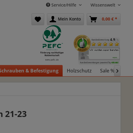
Service/Hilfe
Wissenswelt
Mein Konto
0,00 € *
Schrauben & Befestigung
Holzschutz
Sale %
Holz

n 21-23