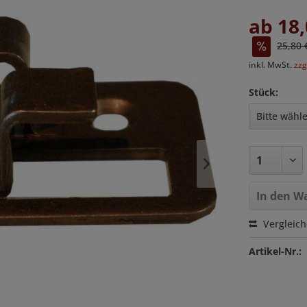
ab 18,
25,80 
inkl. MwSt.
zzg
Stück:
In den
Wa
Vergleic
Artikel-Nr.: