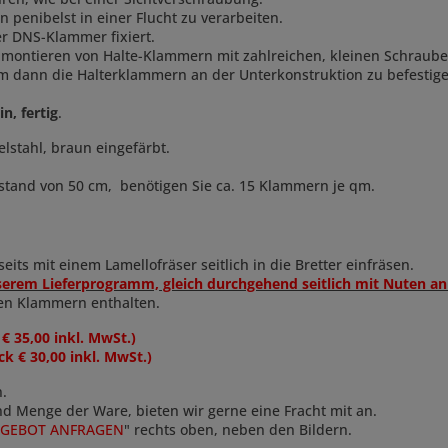
 penibelst in einer Flucht zu verarbeiten.
er DNS-Klammer fixiert.
montieren von Halte-Klammern mit zahlreichen, kleinen Schrauben
m dann die Halterklammern an der Unterkonstruktion zu befestig
n, fertig
.
lstahl, braun eingefärbt.
stand von 50 cm, benötigen Sie ca. 15 Klammern je qm.
its mit einem Lamellofräser seitlich in die Bretter einfräsen.
erem Lieferprogramm, gleich durchgehend seitlich mit Nuten anbi
den Klammern enthalten.
 € 35,00 inkl. MwSt.)
ück € 30,00 inkl. MwSt.)
n.
und Menge der Ware, bieten wir gerne eine Fracht mit an.
GEBOT ANFRAGEN
" rechts oben, neben den Bildern.