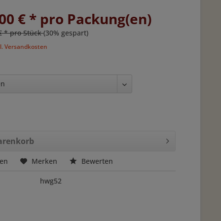
00 € * pro Packung(en)
€ * pro Stück
(30% gespart)
l. Versandkosten
renkorb
hen
Merken
Bewerten
hwg52