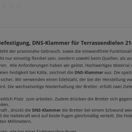
efestigung, DNS-Klammer für Terrassendielen 2
steht der praxisnahe Gebrauch, sowie die einwandfreie Funktional
cht nur einseitig flexibel sein, sondern sowohl beim Quellen, a
ieren. Alle Anforderungen haben wir gelöst. Hochwertiges Materia
en Festigkeit bei Kälte, zeichnet die
DNS-Klammer
aus. Die spezi
sicher. Wir verwenden einen Edelstahl, der bei der Herstellung v
. Die wechselseitige Niederhaltung der Bretter, erfüllt zwei Ziel
seitlich Platz zum arbeiten. Zudem drücken die Bretter sich gegen
nden.
aft , drückt die
DNS-Klammer
die Bretter bei einem Schwund wied
 die Haltekraft wird auf beide Fugen gleichmäßig verteilt. Die Fed
zten Millimetern.
hren, wie bei einer Sichtverschraubung.