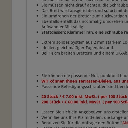
Sie müssen nicht drauf achten, die Schrauben
Das Brett wird ausgerichtet und sofort mit d
Ein umdrehen der Bretter zum rückwärtigen 
Ebenfalls enfällt das nochmalig umdrehen u
Aufwand enfällt völlig.
Stattdessen: Klammer ran, eine Schraube rei
Extrem solides System aus 2 mm starkem Ede
Idealer, gleichmäßiger Fugenabstand.
Bei 14 cm breiten Brettern und einem UK-Ab
Sie können die passende Nut, punktuell bause
Wir können Ihnen Terrassen-Dielen, aus uns
Passende Befestigungsschrauben sind bei 
20 Stück / € 7,00 inkl. MwSt. ( per 100 Stück
200 Stück / € 60,00 inkl. MwSt. ( per 100 St
Lassen Sie sich ein Angebot von uns erstelle
Wenn Sie uns Ihre Plz mitteilen, die Länge 
Benutzen Sie für die Anfrage den Button "
AN