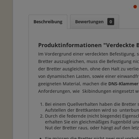
Beschreibung
Bewertungen
0
Produktinformationen "Verdeckte B
Im Vordergrund einer verdeckten Befestigung, 
Bretter auszugleichen, muss die Befestigung ni
der Bretter ausgleichen, ohne den Halt zu verl
von dynamischen Lasten, sowie einer einwandfrei
geeigneten Material, machen die
DNS-Klammer
Anforderungen, wie Skibindungen eingesetzt wird
Bei einem Quellverhalten haben die Bretter 
Aufstellen der Brettkanten wird so unterbu
Durch die federnde (nicht biegende) Eigensch
erhalten Sie ein gleichmäßiges Fugenbild und
Nut der Bretter raus, oder hängt auf den let
Sie müssen die Bretter nicht zwei mal vorbo