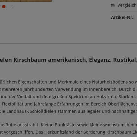
Vergleic
Artikel-Nr.:
elen Kirschbaum amerikanisch, Eleganz, Rustika
türlichen Eigenschaften und Merkmale eines Naturholzbodens so w
t mehreren Jahrhunderten Verwendung im Innenbereich. Durch die 
und der Vielfalt und dem großen Spektrum an Holzarten, Stärken, 
Flexibilität und jahrelange Erfahrungen im Bereich Oberflächenv
Die Landhaus-/Schloßdielen stammen aus legaler und nachhaltiger 
lche Ruhe ausstrahlt. Kleine Punktäste sowie kleine wachstumsbe
ist vorgeschliffen. Das Herkunftsland der Sortierung Kirschbaum E