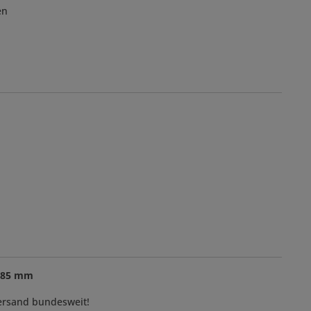
en
/185 mm
Versand bundesweit!