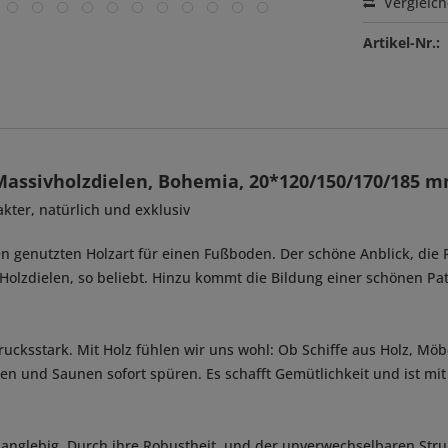
Vergleic
Artikel-Nr.:
Massivholzdielen, Bohemia, 20*120/150/170/185 
kter, natürlich und exklusiv
n genutzten Holzart für einen Fußboden. Der schöne Anblick, die 
olzdielen, so beliebt. Hinzu kommt die Bildung einer schönen Pat
cksstark. Mit Holz fühlen wir uns wohl: Ob Schiffe aus Holz, Möbel
tten und Saunen sofort spüren. Es schafft Gemütlichkeit und ist mit
langlebig. Durch ihre Robustheit, und der unverwechselbaren Struk