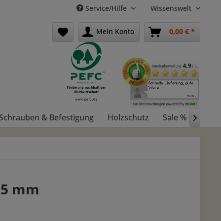
Service/Hilfe
Wissenswelt
Mein Konto
0,00 € *
Schrauben & Befestigung
Holzschutz
Sale %
Holz

185 mm