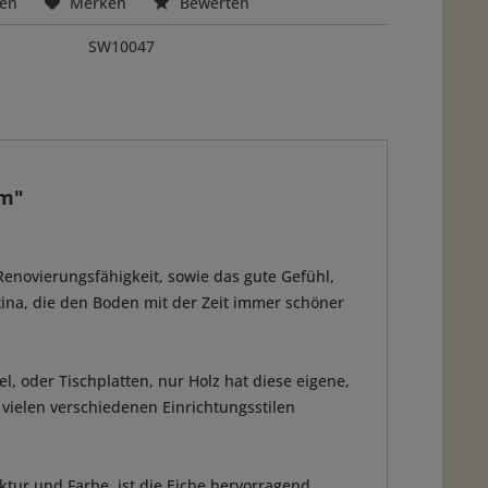
hen
Merken
Bewerten
SW10047
mm"
Renovierungsfähigkeit, sowie das gute Gefühl,
ina, die den Boden mit der Zeit immer schöner
, oder Tischplatten, nur Holz hat diese eigene,
 vielen verschiedenen Einrichtungsstilen
tur und Farbe, ist die Eiche hervorragend