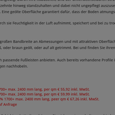
hrzehnte hinweg standzuhalten und dabei nicht ungepflegt auszus
 Eine geölte Oberfläche garantiert dafür, dass der Boden atmungsa
rch sie Feuchtigkeit in der Luft aufnimmt, speichert und bei zu tr
r großen Bandbreite an Abmessungen und mit attraktiven Oberfläche
 oder braun geölt, oder auf alt getrimmt. Bei und finden Sie ihren
ch passende Fußleisten anbieten. Auch bereits vorhandene Profile
ugen nachhobeln.
00+ max. 2400 mm lang, per qm € 55,92 inkl. MwSt.
700+ max. 2400 mm lang
, per qm € 59,99 inkl. MwSt.
% 1700+ max. 2400 mm lang, peer qm € 67,26 inkl. MwSt.
uf Anfrage