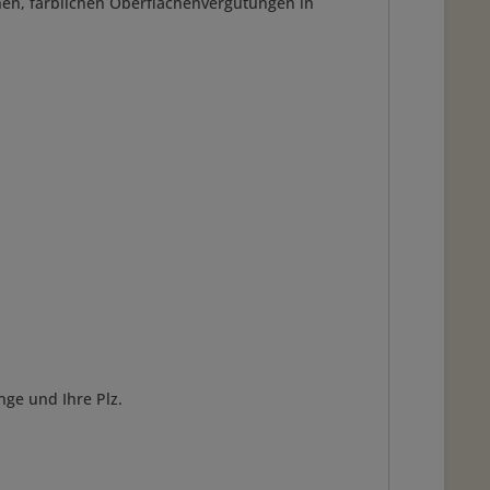
denen, farblichen Oberflächenvergütungen in
e und Ihre Plz.