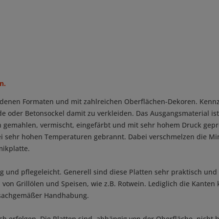
n.
edenen Formaten und mit zahlreichen Oberflächen-Dekoren. Kennzei
e oder Betonsockel damit zu verkleiden. Das Ausgangsmaterial ist
in gemahlen, vermischt, eingefärbt und mit sehr hohem Druck gepr
bei sehr hohen Temperaturen gebrannt. Dabei verschmelzen die Min
ikplatte.
 und pflegeleicht. Generell sind diese Platten sehr praktisch un
 von Grillölen und Speisen, wie z.B. Rotwein. Lediglich die Kante
unsachgemäßer Handhabung.
ich erfolgen. Die Platten sind, abhängig von der Oberfläche, nicht