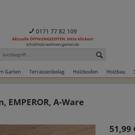
0171 77 82 109
Aktuelle ÖFFNUNGSZEITEN, bitte klicken!
info@holz-wohnen-garten.de
im Garten
Terrassenbelag
Holzboden
Holzbau
en, EMPEROR, A-Ware
51,99 