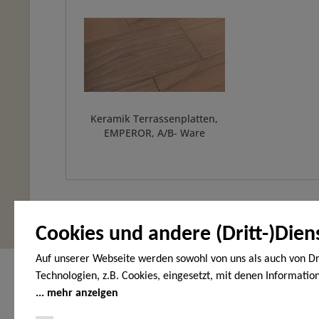
Keramik Terrassenplatten,
EMPEROR, A/B- Ware
Cookies und andere (Dritt-)Dien
Auf unserer Webseite werden sowohl von uns als auch von Dr
Hier finden Sie uns
Service Hot
Technologien, z.B. Cookies, eingesetzt, mit denen Informatio
Endgerät gespeichert und/oder von Ihrem Endgerät abgeruf
mehr anzeigen
HOLZ-WOHNEN-GARTEN
Telefonische
den Cookies unterscheiden wir folgende Kategorien: Notwend
Vöhrumer Str. 40