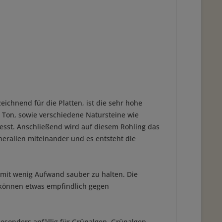
chnend für die Platten, ist die sehr hohe
 Ton, sowie verschiedene Natursteine wie
esst. Anschließend wird auf diesem Rohling das
eralien miteinander und es entsteht die
d mit wenig Aufwand sauber zu halten. Die
n können etwas empfindlich gegen
 besonders anfällig für Grünalgen. Grünalgen