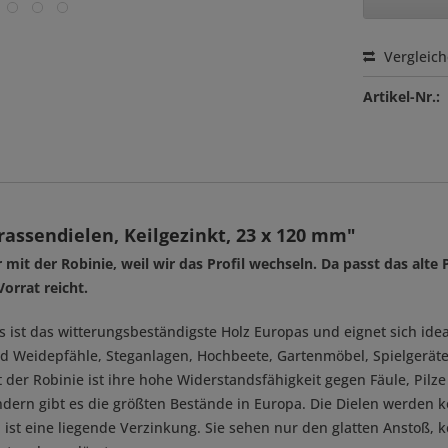
Vergleic
Artikel-Nr.:
assendielen, Keilgezinkt, 23 x 120 mm"
t der Robinie, weil wir das Profil wechseln. Da passt das alte P
Vorrat reicht.
. Es ist das witterungsbeständigste Holz Europas und eignet sich 
und Weidepfähle, Steganlagen, Hochbeete, Gartenmöbel, Spielgerä
der Robinie ist ihre hohe Widerstandsfähigkeit gegen Fäule, Pilze
dern gibt es die größten Bestände in Europa. Die Dielen werden k
ist eine liegende Verzinkung. Sie sehen nur den glatten Anstoß, k