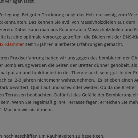
t verlegen lässt.
e Verlegung. Bei guter Trocknung neigt das Holz nur wenig zum Ve
rockennunten. Das kennen Sie evtl. von Massivholzdielen aus dem
duzieren. Daher kann man aus Robinie auch Massivholzdielen und 
te ist eine optimale Vorsorge getroffen, die Dielen mit der DNS-K
NS-Klammer
seit 15 Jahren allerbeste Erfahrungen gemacht.
ahren Praxiserfahrung haben wir uns gegen das bombieren der Ob
mbierung werden die Seiten der Bretter dünner gehobelt, als die
 mal gut an und funktioniert in der Theorie auch sehr gut. In der 
t nach ca. 2-3 Jahren nicht mehr wahrzunehmen. Es ist eben eine
tark bewittert. Quillt auf und schwindet wieder. Ob da die Bretter 
hen Terrassen beobachten. Dafür ist das Gefälle der Bombierung e
sein. Wenn Sie regelmäßig Ihre Terrasse fegen, erreichen Sie mehr
s". Machen wir nicht mehr.
ich noch geschliffen um Rauhigkeiten zu beseitigen.