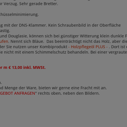
r Verzug. Sehr gerade Bretter.
Schüsselminimierung.
ung mit der DNS-Klammer. Kein Schraubenbild in der Oberfläche
nastig.
e und Douglasie, können sich bei günstiger Witterung klein dunkle F
ufen
. Nennt sich Bläue. Das beeinträchtigt nicht das Holz, aber d
der Sie nutzen unser Kombiprodukt
- Holzpflegeöl PLUS -
. Dort is
e nicht mit einem Schimmelschutz behandeln. Bei einer vergraute
r m € 13,00 inkl. MWSt.
n.
und Menge der Ware, bieten wir gerne eine Fracht mit an.
GEBOT ANFRAGEN
" rechts oben, neben den Bildern.