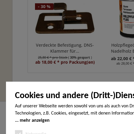
- 30 %
Verdeckte Befestigung, DNS-
Holzpflegeö
Klammer für...
Nadelholz
25,80 € * pro Stück
(
30% gespart
)
ab 22,00 € 
ab 18,00 € * pro Packung(en)
ab 28,00 € 
Cookies und andere (Dritt-)Dien
Auf unserer Webseite werden sowohl von uns als auch von Dr
Hier finden Sie uns
Service Hot
Technologien, z.B. Cookies, eingesetzt, mit denen Informatio
Endgerät gespeichert und/oder von Ihrem Endgerät abgeruf
mehr anzeigen
HOLZ-WOHNEN-GARTEN
Telefonische
den Cookies unterscheiden wir folgende Kategorien: Notwend
Vöhrumer Str. 40
unter: