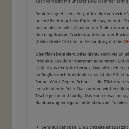
auch verdeckt mit unserer DNS-Klammer sehr gu
Robinie eignet sich sehr gut für eine verdeckt
unsere Bretter auf der Rückseite sogenannte T
nochmals ein evtel. Arbeiten der Dielen zu re
den eingefrästen Trockennunten auf der Rücksei
Dielen-Breite 120 mm, in Verbindung mit der
D
Oberfläch bombiert, oder nicht?
Nach vielen J
Produkte aus dem Programm genommen. Bei der Bo
Gefälle aus der Mitte heraus. Das hört sich erst
anfänglich noch funktioniern, so ist der Effek
Sonne, Wind, Regen, Schnee.... die Fläche wird s
entscheidende Rolle. Das konnten wir bei etlic
Tische gerne und häufig. Das kann etwas nervig 
Bombierung eine ganz nette Idee, aber "useles
Sehr gut gehobelt. Die Sichtseite ist zusätzl