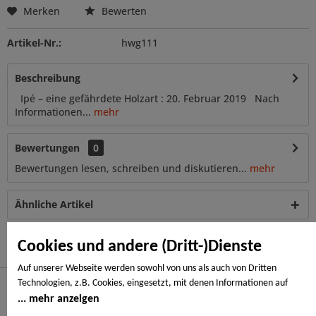
Merken
Bewerten
Artikel-Nr.:
hwg111
Beschreibung
Ipé – eine gefährdete Holzart : 20. Februar 2019 Nach
Informationen...
mehr
Bewertungen
0
Bewertungen lesen, schreiben und diskutieren...
mehr
Ähnliche Artikel
Kunden haben sich ebenfalls angesehen
Cookies und andere (Dritt-)Dienste
Auf unserer Webseite werden sowohl von uns als auch von Dritten
Technologien, z.B. Cookies, eingesetzt, mit denen Informationen auf
Ihrem Endgerät gespeichert und/oder von Ihrem Endgerät abgerufen
mehr anzeigen
Hier finden Sie uns
werden. Bei den Cookies unterscheiden wir folgende Kategorien: