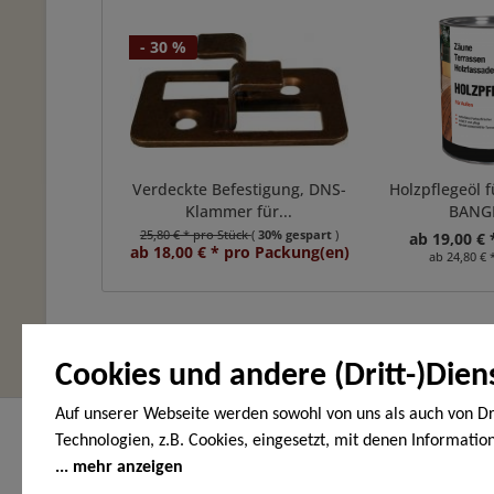
- 30 %
Verdeckte Befestigung, DNS-
Holzpflegeöl f
Klammer für...
BANG
25,80 € * pro Stück
(
30% gespart
)
ab 19,00 € 
ab 18,00 € * pro Packung(en)
ab 24,80 € 
Cookies und andere (Dritt-)Dien
Auf unserer Webseite werden sowohl von uns als auch von Dr
Hier finden Sie uns
Service Hot
Technologien, z.B. Cookies, eingesetzt, mit denen Informatio
Endgerät gespeichert und/oder von Ihrem Endgerät abgeruf
mehr anzeigen
HOLZ-WOHNEN-GARTEN
Telefonische