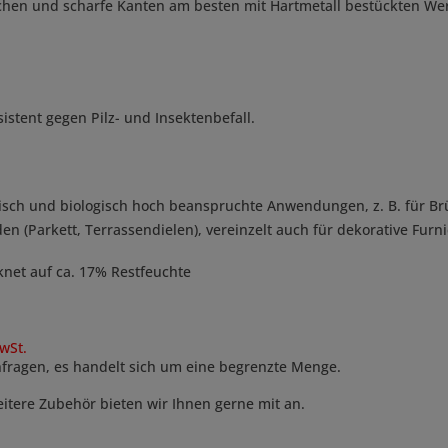
ächen und scharfe Kanten am besten mit Hartmetall bestückten We
stent gegen Pilz- und Insektenbefall.
isch und biologisch hoch beanspruchte Anwendungen, z. B. für B
(Parkett, Terrassendielen), vereinzelt auch für dekorative Furnie
knet auf ca. 17% Restfeuchte
wSt.
anfragen, es handelt sich um eine begrenzte Menge.
eitere Zubehör bieten wir Ihnen gerne mit an.