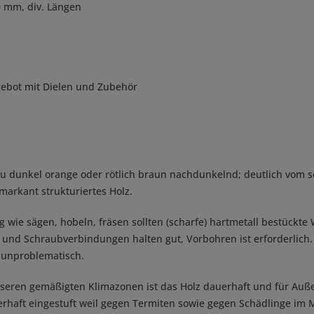
0 mm, div. Längen
gebot mit Dielen und Zubehör
, zu dunkel orange oder rötlich braun nachdunkelnd; deutlich vom 
 markant strukturiertes Holz.
ng wie sägen, hobeln, fräsen sollten (scharfe) hartmetall bestück
- und Schraubverbindungen halten gut, Vorbohren ist erforderli
 unproblematisch.
 unseren gemäßigten Klimazonen ist das Holz dauerhaft und für Au
rhaft eingestuft weil gegen Termiten sowie gegen Schädlinge im 