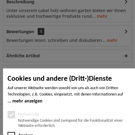
Beschreibung
Unter unserem Label holz-wohnen-garten bieten wir Ihnen
exklusive und hochwertige Produkte rund...
mehr
Bewertungen
1
Bewertungen lesen, schreiben und diskutieren...
mehr
Ähnliche Artikel
Kunden haben sich ebenfalls angesehen
Cookies und andere (Dritt-)Dienste
Auf unserer Webseite werden sowohl von uns als auch von Dritten
Technologien, z.B. Cookies, eingesetzt, mit denen Informationen auf
Hier finden Sie uns
Ihrem Endgerät gespeichert und/oder von Ihrem Endgerät abgerufen
mehr anzeigen
werden. Bei den Cookies unterscheiden wir folgende Kategorien:
Service Hotline
Notwendige Cookies, Analyse-, Marketing- und Statistik-Cookies. Bei den
Notwendig
notwendigen Cookies handelt es sich um solche, die technisch notwendig
Notwendige Cookies sind zwingend für die Funktionalität einer
Service
Webseite erforderlich.
sind, um den von Ihnen gewünschten Dienst bereitzustellen, die übrigen
Cookies werden nur auf Grund einer von Ihnen erteilten Einwilligung