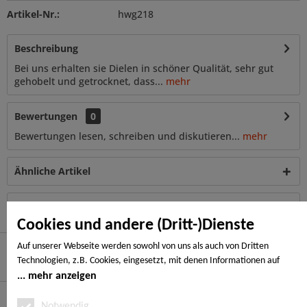
Artikel-Nr.:
hwg218
Beschreibung
Bei uns erhalten sie Dielen in schöner Qualität, sehr gut
gehobelt und getrocknet, dass...
mehr
Bewertungen
0
Bewertungen lesen, schreiben und diskutieren...
mehr
Ähnliche Artikel
Kunden haben sich ebenfalls angesehen
Cookies und andere (Dritt-)Dienste
Auf unserer Webseite werden sowohl von uns als auch von Dritten
Technologien, z.B. Cookies, eingesetzt, mit denen Informationen auf
Hier finden Sie uns
Ihrem Endgerät gespeichert und/oder von Ihrem Endgerät abgerufen
mehr anzeigen
werden. Bei den Cookies unterscheiden wir folgende Kategorien:
Service Hotline
Notwendige Cookies, Analyse-, Marketing- und Statistik-Cookies. Bei den
Notwendig