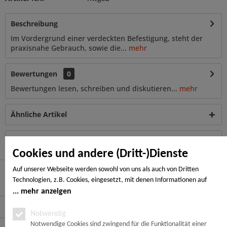
Beschreibung
Im Vordergrund einer verdeckten Befestigung, steht der
praxisnahe Gebrauch, sowie die...
mehr
Bewertungen
0
Bewertungen lesen, schreiben und diskutieren...
mehr
Ähnliche Artikel
Kunden haben sich ebenfalls angesehen
Cookies und andere (Dritt-)Dienste
Auf unserer Webseite werden sowohl von uns als auch von Dritten
Technologien, z.B. Cookies, eingesetzt, mit denen Informationen auf
Hier finden Sie uns
Ihrem Endgerät gespeichert und/oder von Ihrem Endgerät abgerufen
mehr anzeigen
werden. Bei den Cookies unterscheiden wir folgende Kategorien:
Service Hotline
Notwendige Cookies, Analyse-, Marketing- und Statistik-Cookies. Bei den
Notwendig
notwendigen Cookies handelt es sich um solche, die technisch notwendig
Notwendige Cookies sind zwingend für die Funktionalität einer