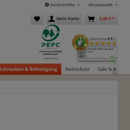
Service/Hilfe
Wissenswelt
Mein Konto
0,00 € *
Schrauben & Befestigung
Holzschutz
Sale %
Holz
