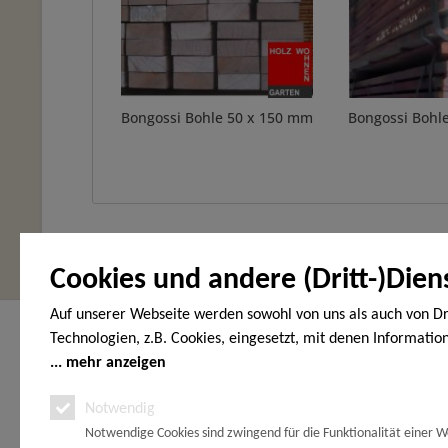
Bongossi Bohle 50 x 150 mm
Bongossi Bohl
Cookies und andere (Dritt-)Dien
Auf unserer Webseite werden sowohl von uns als auch von Dr
Hier finden Sie uns
Service Hot
Technologien, z.B. Cookies, eingesetzt, mit denen Informatio
Endgerät gespeichert und/oder von Ihrem Endgerät abgeruf
mehr anzeigen
HOLZ-WOHNEN-GARTEN
Telefonische
den Cookies unterscheiden wir folgende Kategorien: Notwend
Vöhrumer Str. 40
unter:
Notwendig
(Gewerbegebiet Schachtanlage Peine)
Analyse-, Marketing- und Statistik-Cookies. Bei den notwend
31228 Peine
Notwendige Cookies sind zwingend für die Funktionalität einer W
handelt es sich um solche, die technisch notwendig sind, um