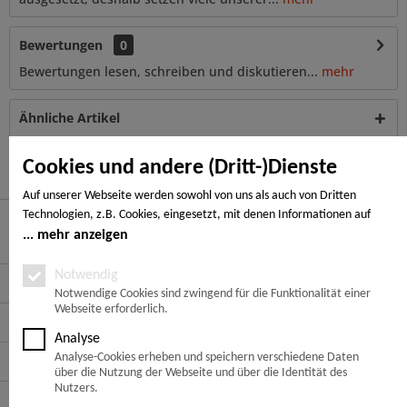
Bewertungen
0
Bewertungen lesen, schreiben und diskutieren...
mehr
Ähnliche Artikel
Kunden haben sich ebenfalls angesehen
Cookies und andere (Dritt-)Dienste
Auf unserer Webseite werden sowohl von uns als auch von Dritten
Technologien, z.B. Cookies, eingesetzt, mit denen Informationen auf
Ihrem Endgerät gespeichert und/oder von Ihrem Endgerät abgerufen
mehr anzeigen
Hier finden Sie uns
werden. Bei den Cookies unterscheiden wir folgende Kategorien:
Notwendige Cookies, Analyse-, Marketing- und Statistik-Cookies. Bei den
Notwendig
Service Hotline
notwendigen Cookies handelt es sich um solche, die technisch notwendig
Notwendige Cookies sind zwingend für die Funktionalität einer
Webseite erforderlich.
sind, um den von Ihnen gewünschten Dienst bereitzustellen, die übrigen
Service
Cookies werden nur auf Grund einer von Ihnen erteilten Einwilligung
Analyse
gesetzt. Die Einwilligung ist freiwillig. Personen, die das 16. Lebensjahr
Analyse-Cookies erheben und speichern verschiedene Daten
Informationen
noch nicht vollendet haben, benötigen die Zustimmung der
über die Nutzung der Webseite und über die Identität des
Sorgeberechtigten. Sie können Ihre Entscheidung jederzeit mit Wirkung
Nutzers.
Zahlungsarten
für die Zukunft widerrufen. Rufen Sie dazu lediglich den Cookie-Banner