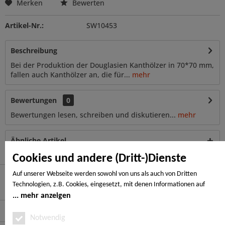
Merken
Bewerten
Artikel-Nr.:
SW10453
Beschreibung
Bei der Produktion der Douglasien Kanthölzer in 70*70 mm,
fallen auch Kanthölzer an, die für...
mehr
Bewertungen
0
Bewertungen lesen, schreiben und diskutieren...
mehr
Ähnliche Artikel
Cookies und andere (Dritt-)Dienste
Auf unserer Webseite werden sowohl von uns als auch von Dritten
Technologien, z.B. Cookies, eingesetzt, mit denen Informationen auf
Hier finden Sie uns
Ihrem Endgerät gespeichert und/oder von Ihrem Endgerät abgerufen
mehr anzeigen
werden. Bei den Cookies unterscheiden wir folgende Kategorien:
Service Hotline
Notwendige Cookies, Analyse-, Marketing- und Statistik-Cookies. Bei den
Notwendig