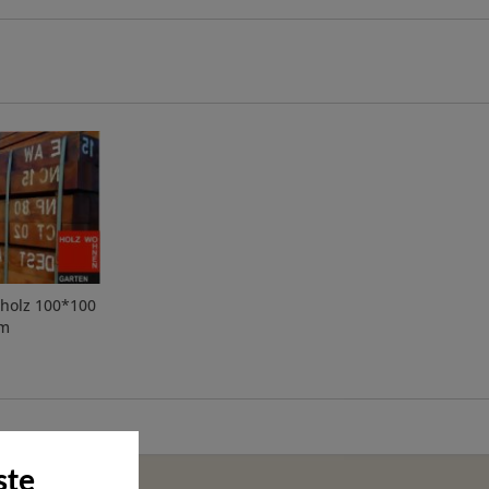
tholz 100*100
m
ste