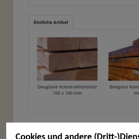
Ähnliche Artikel
Douglasie Konstruktionsholz
Bongossi Kan
100 x 100 mm
m
Cookies und andere (Dritt-)Dien