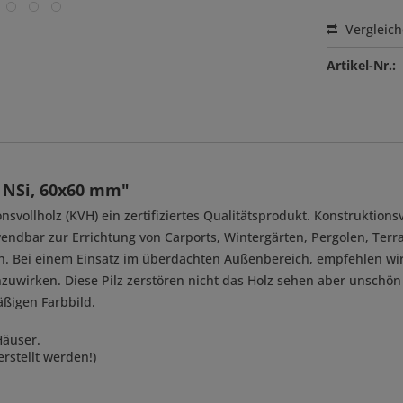
Vergleic
Artikel-Nr.:
 NSi, 60x60 mm"
svollholz (KVH) ein zertifiziertes Qualitätsprodukt. Konstruktionsv
erwendbar zur Errichtung von Carports, Wintergärten, Pergolen, T
. Bei einem Einsatz im überdachten Außenbereich, empfehlen wir
zuwirken. Diese Pilz zerstören nicht das Holz sehen aber unschö
äßigen Farbbild.
Häuser.
rstellt werden!)