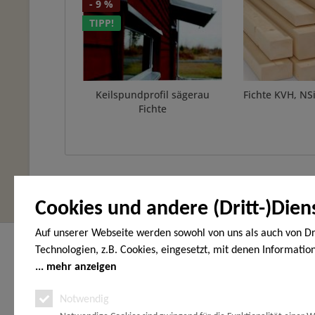
- 9 %
TIPP!
Keilspundprofil sägerau
Fichte KVH, N
Fichte
Cookies und andere (Dritt-)Dien
Auf unserer Webseite werden sowohl von uns als auch von Dr
Hier finden Sie uns
Service Hot
Technologien, z.B. Cookies, eingesetzt, mit denen Informatio
Endgerät gespeichert und/oder von Ihrem Endgerät abgeruf
mehr anzeigen
HOLZ-WOHNEN-GARTEN
Telefonische
den Cookies unterscheiden wir folgende Kategorien: Notwend
Vöhrumer Str. 40
unter:
Notwendig
(Gewerbegebiet Schachtanlage Peine)
Analyse-, Marketing- und Statistik-Cookies. Bei den notwend
31228 Peine