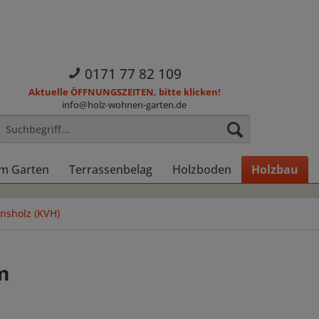
0171 77 82 109
Aktuelle ÖFFNUNGSZEITEN, bitte klicken!
info@holz-wohnen-garten.de
im Garten
Terrassenbelag
Holzboden
Holzbau
onsholz (KVH)
m