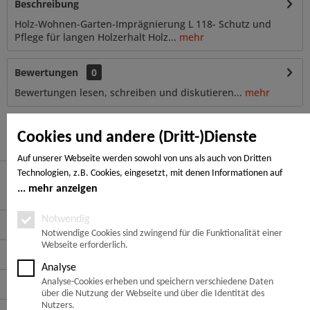
Beschreibung
Holz-Wohnen-Garten-Imprägnierung L 118- Schutz und
Pflege für langen Holzerhalt Holz...
mehr
Bewertungen
0
Bewertungen lesen, schreiben und diskutieren...
mehr
Ähnliche Artikel
Cookies und andere (Dritt-)Dienste
Auf unserer Webseite werden sowohl von uns als auch von Dritten
Technologien, z.B. Cookies, eingesetzt, mit denen Informationen auf
Ihrem Endgerät gespeichert und/oder von Ihrem Endgerät abgerufen
mehr anzeigen
Hier finden Sie uns
werden. Bei den Cookies unterscheiden wir folgende Kategorien:
Notwendige Cookies, Analyse-, Marketing- und Statistik-Cookies. Bei den
Notwendig
Service Hotline
notwendigen Cookies handelt es sich um solche, die technisch notwendig
Notwendige Cookies sind zwingend für die Funktionalität einer
Webseite erforderlich.
sind, um den von Ihnen gewünschten Dienst bereitzustellen, die übrigen
Service
Cookies werden nur auf Grund einer von Ihnen erteilten Einwilligung
Analyse
gesetzt. Die Einwilligung ist freiwillig. Personen, die das 16. Lebensjahr
Informationen
Analyse-Cookies erheben und speichern verschiedene Daten
noch nicht vollendet haben, benötigen die Zustimmung der
über die Nutzung der Webseite und über die Identität des
Sorgeberechtigten. Sie können Ihre Entscheidung jederzeit mit Wirkung
Nutzers.