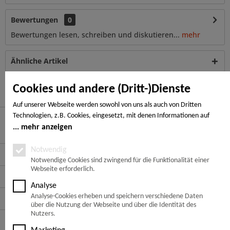
Bewertungen
0
Bewertungen lesen, schreiben und diskutieren...
mehr
Ähnliche Artikel
Kunden haben sich ebenfalls angesehen
Cookies und andere (Dritt-)Dienste
Auf unserer Webseite werden sowohl von uns als auch von Dritten
Technologien, z.B. Cookies, eingesetzt, mit denen Informationen auf
Ihrem Endgerät gespeichert und/oder von Ihrem Endgerät abgerufen
mehr anzeigen
Hier finden Sie uns
werden. Bei den Cookies unterscheiden wir folgende Kategorien:
Notwendige Cookies, Analyse-, Marketing- und Statistik-Cookies. Bei den
Notwendig
Service Hotline
notwendigen Cookies handelt es sich um solche, die technisch notwendig
Notwendige Cookies sind zwingend für die Funktionalität einer
Webseite erforderlich.
sind, um den von Ihnen gewünschten Dienst bereitzustellen, die übrigen
Service
Cookies werden nur auf Grund einer von Ihnen erteilten Einwilligung
Analyse
gesetzt. Die Einwilligung ist freiwillig. Personen, die das 16. Lebensjahr
Analyse-Cookies erheben und speichern verschiedene Daten
Informationen
noch nicht vollendet haben, benötigen die Zustimmung der
über die Nutzung der Webseite und über die Identität des
Sorgeberechtigten. Sie können Ihre Entscheidung jederzeit mit Wirkung
Nutzers.
Zahlungsarten
für die Zukunft widerrufen. Rufen Sie dazu lediglich den Cookie-Banner