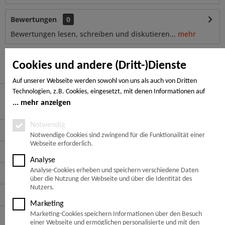
Bewertungen
0
Bewertungen lesen, schreiben und diskutieren...
mehr
Ähnliche Artikel
Cookies und andere (Dritt-)Dienste
Auf unserer Webseite werden sowohl von uns als auch von Dritten
Technologien, z.B. Cookies, eingesetzt, mit denen Informationen auf
Ihrem Endgerät gespeichert und/oder von Ihrem Endgerät abgerufen
mehr anzeigen
Hier finden Sie uns
werden. Bei den Cookies unterscheiden wir folgende Kategorien:
Notwendige Cookies, Analyse-, Marketing- und Statistik-Cookies. Bei den
Notwendig
Service Hotline
notwendigen Cookies handelt es sich um solche, die technisch notwendig
Notwendige Cookies sind zwingend für die Funktionalität einer
Webseite erforderlich.
sind, um den von Ihnen gewünschten Dienst bereitzustellen, die übrigen
Service
Cookies werden nur auf Grund einer von Ihnen erteilten Einwilligung
Analyse
gesetzt. Die Einwilligung ist freiwillig. Personen, die das 16. Lebensjahr
Analyse-Cookies erheben und speichern verschiedene Daten
Informationen
noch nicht vollendet haben, benötigen die Zustimmung der
über die Nutzung der Webseite und über die Identität des
Sorgeberechtigten. Sie können Ihre Entscheidung jederzeit mit Wirkung
Nutzers.
Zahlungsarten
für die Zukunft widerrufen. Rufen Sie dazu lediglich den Cookie-Banner
Marketing
erneut auf und ändern Sie Ihre Einstellungen entsprechend ab. Im
Marketing-Cookies speichern Informationen über den Besuch
Folge uns auf:
Rahmen Ihres Besuchs unserer Webseite können möglicherweise auch
einer Webseite und ermöglichen personalisierte und mit den