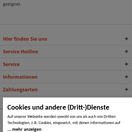
geeignet.
Hier finden Sie uns
Service Hotline
Service
Informationen
Zahlungsarten
Folge uns auf:
Cookies und andere (Dritt-)Dienste
© Copyright 2026 -
Schwedenfarbe online kaufen
Auf unserer Webseite werden sowohl von uns als auch von Dritten
Technologien, z.B. Cookies, eingesetzt, mit denen Informationen auf
Flügge Holz, Ihr Holzhandel - Beratung & Verkauf in
Peine
,
Ihrem Endgerät gespeichert und/oder von Ihrem Endgerät abgerufen
mehr anzeigen