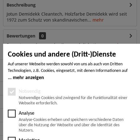
Beschreibung
Jotun Demidekk Cleantech, Holzfarbe Demidekk wird seit
1972 zum Schutz von skandinavischen...
mehr
Bewertungen
0
Bewertungen lesen, schreiben und diskutieren...
mehr
Cookies und andere (Dritt-)Dienste
Auf unserer Webseite werden sowohl von uns als auch von Dritten
Technologien, z.B. Cookies, eingesetzt, mit denen Informationen auf
Hier finden Sie uns
Ihrem Endgerät gespeichert und/oder von Ihrem Endgerät abgerufen
mehr anzeigen
werden. Bei den Cookies unterscheiden wir folgende Kategorien:
Service Hotline
Notwendige Cookies, Analyse-, Marketing- und Statistik-Cookies. Bei den
Notwendig
notwendigen Cookies handelt es sich um solche, die technisch notwendig
Notwendige Cookies sind zwingend für die Funktionalität einer
Service
Webseite erforderlich.
sind, um den von Ihnen gewünschten Dienst bereitzustellen, die übrigen
Cookies werden nur auf Grund einer von Ihnen erteilten Einwilligung
Analyse
Informationen
gesetzt. Die Einwilligung ist freiwillig. Personen, die das 16. Lebensjahr
Analyse-Cookies erheben und speichern verschiedene Daten
noch nicht vollendet haben, benötigen die Zustimmung der
über die Nutzung der Webseite und über die Identität des
Zahlungsarten
Sorgeberechtigten. Sie können Ihre Entscheidung jederzeit mit Wirkung
Nutzers.
für die Zukunft widerrufen. Rufen Sie dazu lediglich den Cookie-Banner