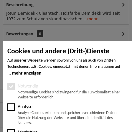
Beschreibung
Jotun Demidekk Cleantech, Holzfarbe Demidekk wird seit
1972 zum Schutz von skandinavischen...
mehr
Bewertungen
0
Bewertungen lesen, schreiben und diskutieren...
mehr
Cookies und andere (Dritt-)Dienste
Auf unserer Webseite werden sowohl von uns als auch von Dritten
Technologien, z.B. Cookies, eingesetzt, mit denen Informationen auf
Hier finden Sie uns
Ihrem Endgerät gespeichert und/oder von Ihrem Endgerät abgerufen
mehr anzeigen
werden. Bei den Cookies unterscheiden wir folgende Kategorien:
Service Hotline
Notwendige Cookies, Analyse-, Marketing- und Statistik-Cookies. Bei den
Notwendig
notwendigen Cookies handelt es sich um solche, die technisch notwendig
Notwendige Cookies sind zwingend für die Funktionalität einer
Service
Webseite erforderlich.
sind, um den von Ihnen gewünschten Dienst bereitzustellen, die übrigen
Cookies werden nur auf Grund einer von Ihnen erteilten Einwilligung
Analyse
Informationen
gesetzt. Die Einwilligung ist freiwillig. Personen, die das 16. Lebensjahr
Analyse-Cookies erheben und speichern verschiedene Daten
noch nicht vollendet haben, benötigen die Zustimmung der
über die Nutzung der Webseite und über die Identität des
Zahlungsarten
Sorgeberechtigten. Sie können Ihre Entscheidung jederzeit mit Wirkung
Nutzers.
für die Zukunft widerrufen. Rufen Sie dazu lediglich den Cookie-Banner