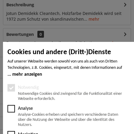
Beschreibung
Jotun Demidekk Cleantech, Holzfarbe Demidekk wird seit
1972 zum Schutz von skandinavischen...
mehr
Bewertungen
0
Bewertungen lesen, schreiben und diskutieren...
mehr
Cookies und andere (Dritt-)Dienste
Auf unserer Webseite werden sowohl von uns als auch von Dritten
Technologien, z.B. Cookies, eingesetzt, mit denen Informationen auf
Hier finden Sie uns
Ihrem Endgerät gespeichert und/oder von Ihrem Endgerät abgerufen
mehr anzeigen
werden. Bei den Cookies unterscheiden wir folgende Kategorien:
Service Hotline
Notwendige Cookies, Analyse-, Marketing- und Statistik-Cookies. Bei den
Notwendig
notwendigen Cookies handelt es sich um solche, die technisch notwendig
Notwendige Cookies sind zwingend für die Funktionalität einer
Service
Webseite erforderlich.
sind, um den von Ihnen gewünschten Dienst bereitzustellen, die übrigen
Cookies werden nur auf Grund einer von Ihnen erteilten Einwilligung
Analyse
Informationen
gesetzt. Die Einwilligung ist freiwillig. Personen, die das 16. Lebensjahr
Analyse-Cookies erheben und speichern verschiedene Daten
noch nicht vollendet haben, benötigen die Zustimmung der
über die Nutzung der Webseite und über die Identität des
Zahlungsarten
Sorgeberechtigten. Sie können Ihre Entscheidung jederzeit mit Wirkung
Nutzers.
für die Zukunft widerrufen. Rufen Sie dazu lediglich den Cookie-Banner