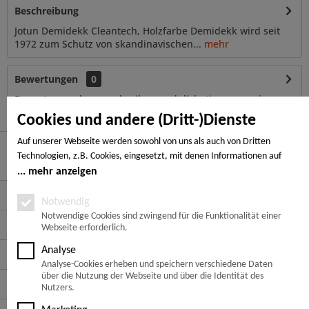
Beschreibung
Jotun Demidekk Cleantech, Holzfarbe Demidekk wird seit
1972 zum Schutz von skandinavischen...
mehr
Bewertungen
0
Bewertungen lesen, schreiben und diskutieren...
mehr
Cookies und andere (Dritt-)Dienste
Auf unserer Webseite werden sowohl von uns als auch von Dritten
Technologien, z.B. Cookies, eingesetzt, mit denen Informationen auf
Hier finden Sie uns
Ihrem Endgerät gespeichert und/oder von Ihrem Endgerät abgerufen
mehr anzeigen
werden. Bei den Cookies unterscheiden wir folgende Kategorien:
Service Hotline
Notwendige Cookies, Analyse-, Marketing- und Statistik-Cookies. Bei den
Notwendig
notwendigen Cookies handelt es sich um solche, die technisch notwendig
Notwendige Cookies sind zwingend für die Funktionalität einer
Service
Webseite erforderlich.
sind, um den von Ihnen gewünschten Dienst bereitzustellen, die übrigen
Cookies werden nur auf Grund einer von Ihnen erteilten Einwilligung
Analyse
Informationen
gesetzt. Die Einwilligung ist freiwillig. Personen, die das 16. Lebensjahr
Analyse-Cookies erheben und speichern verschiedene Daten
noch nicht vollendet haben, benötigen die Zustimmung der
über die Nutzung der Webseite und über die Identität des
Zahlungsarten
Sorgeberechtigten. Sie können Ihre Entscheidung jederzeit mit Wirkung
Nutzers.
für die Zukunft widerrufen. Rufen Sie dazu lediglich den Cookie-Banner