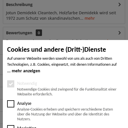
Beschreibung
Jotun Demidekk Cleantech, Holzfarbe Demidekk wird seit
1972 zum Schutz von skandinavischen...
mehr
Bewertungen
0
Bewertungen lesen, schreiben und diskutieren...
mehr
Cookies und andere (Dritt-)Dienste
Auf unserer Webseite werden sowohl von uns als auch von Dritten
Technologien, z.B. Cookies, eingesetzt, mit denen Informationen auf
Hier finden Sie uns
Ihrem Endgerät gespeichert und/oder von Ihrem Endgerät abgerufen
mehr anzeigen
werden. Bei den Cookies unterscheiden wir folgende Kategorien:
Service Hotline
Notwendige Cookies, Analyse-, Marketing- und Statistik-Cookies. Bei den
Notwendig
notwendigen Cookies handelt es sich um solche, die technisch notwendig
Notwendige Cookies sind zwingend für die Funktionalität einer
Service
Webseite erforderlich.
sind, um den von Ihnen gewünschten Dienst bereitzustellen, die übrigen
Cookies werden nur auf Grund einer von Ihnen erteilten Einwilligung
Analyse
Informationen
gesetzt. Die Einwilligung ist freiwillig. Personen, die das 16. Lebensjahr
Analyse-Cookies erheben und speichern verschiedene Daten
noch nicht vollendet haben, benötigen die Zustimmung der
über die Nutzung der Webseite und über die Identität des
Zahlungsarten
Sorgeberechtigten. Sie können Ihre Entscheidung jederzeit mit Wirkung
Nutzers.
für die Zukunft widerrufen. Rufen Sie dazu lediglich den Cookie-Banner