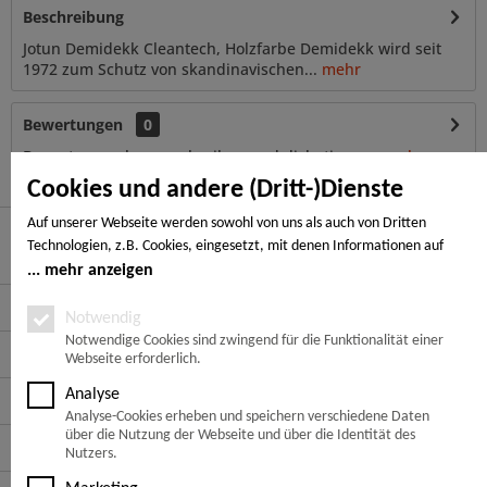
Beschreibung
Jotun Demidekk Cleantech, Holzfarbe Demidekk wird seit
1972 zum Schutz von skandinavischen...
mehr
Bewertungen
0
Bewertungen lesen, schreiben und diskutieren...
mehr
Cookies und andere (Dritt-)Dienste
Auf unserer Webseite werden sowohl von uns als auch von Dritten
Technologien, z.B. Cookies, eingesetzt, mit denen Informationen auf
Hier finden Sie uns
Ihrem Endgerät gespeichert und/oder von Ihrem Endgerät abgerufen
mehr anzeigen
werden. Bei den Cookies unterscheiden wir folgende Kategorien:
Service Hotline
Notwendige Cookies, Analyse-, Marketing- und Statistik-Cookies. Bei den
Notwendig
notwendigen Cookies handelt es sich um solche, die technisch notwendig
Notwendige Cookies sind zwingend für die Funktionalität einer
Service
Webseite erforderlich.
sind, um den von Ihnen gewünschten Dienst bereitzustellen, die übrigen
Cookies werden nur auf Grund einer von Ihnen erteilten Einwilligung
Analyse
Informationen
gesetzt. Die Einwilligung ist freiwillig. Personen, die das 16. Lebensjahr
Analyse-Cookies erheben und speichern verschiedene Daten
noch nicht vollendet haben, benötigen die Zustimmung der
über die Nutzung der Webseite und über die Identität des
Zahlungsarten
Sorgeberechtigten. Sie können Ihre Entscheidung jederzeit mit Wirkung
Nutzers.
für die Zukunft widerrufen. Rufen Sie dazu lediglich den Cookie-Banner